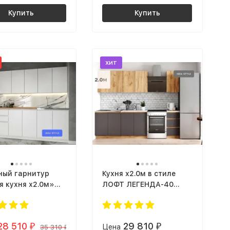
Купить
Купить
хит
ный гарнитур
Кухня х2.0м в стиле
я кухня х2.0м»
ЛОФТ ЛЕГЕНДА-40
аленькой кухни в
СИТИ для avito ЛДСП
 IKEA МОРИ 2 м
серый графит / дуб
ЛДСП
крафт золотой
28 510
29 810
₽
Цена
₽
35 310
₽