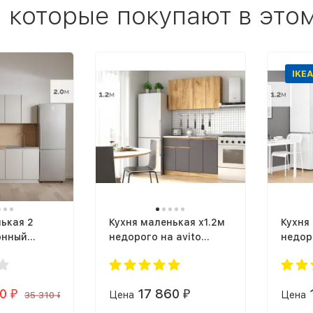
, которые покупают в это
IKEA
ькая 2
Кухня маленькая х1.2м
Кухня
онный
недорого на avito
недор
к IKEA mori
ЛЕГЕНДА-40 СИТИ
Белый
атин
ЛДСП графит / дуб
ЛЕГЕН
крафт золотой
10
17 860
₽
Цена
₽
Цена
35 310
₽