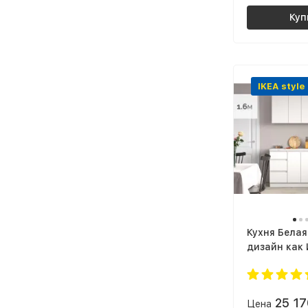
Куп
IKEA style
Кухня Белая
дизайн как 
интерьере 
СИТИ
25 1
Цена