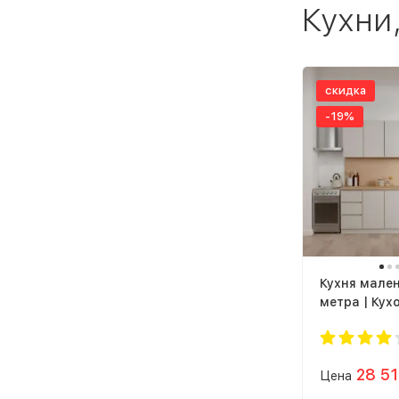
Кухни
скидка
-19%
Кухня мален
метра | Кух
гарнитур ка
2 м ЛДСП с
28 5
Цена