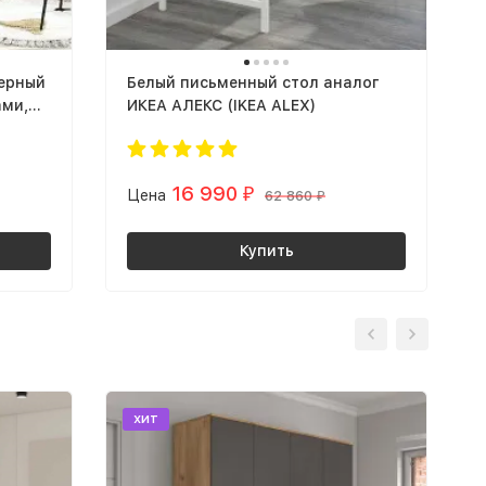
ерный
Белый письменный стол аналог
ами,
ИКЕА АЛЕКС (IKEA ALEX)
КЕА
16 990
Цена
₽
62 860
₽
Купить
хит