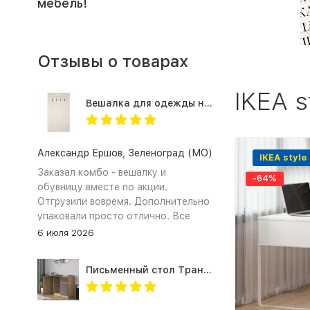
мебель!
Отзывы о товарах
IKEA s
Вешалка для одежды настенная в прихожую Оливия Н2, экокожа молочная
Александр Ершов, Зеленоград (МО)
IKEA style
Заказал комбо - вешалку и
-64%
обувницу вместе по акции.
Отгрузили вовремя. Дополнительно
упаковали просто отлично. Все
получили и собрали. Документы на
6 июля 2026
оплату по безналу предоставили.
Спасибо!
Письменный стол Трансформер для школьника с тумбой СП-21 СИТИ ЛДСП графит / дуб крафт золотой