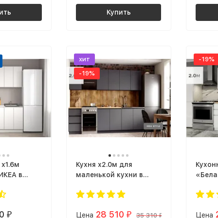
ить
Купить
хит
-19%
-19%
 х1.6м
Кухня х2.0м для
Кухон
ИКЕА в
маленькой кухни в
«Бела
ЛЕГЕНДА-40
стиле ЛОФТ МОРИ 2 м
для м
(МП) ЛДСП серый
стиле
графит
(МП) 
70
28 510
₽
Цена
₽
Цена
35 310
₽