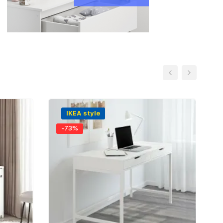
IKEA style
-73%