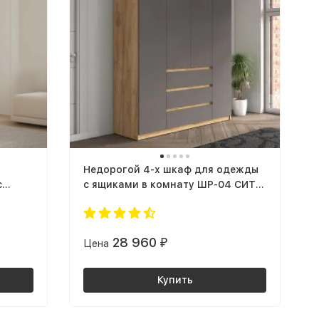
Недорогой 4-х шкаф для одежды
с
с ящиками в комнату ШР-04 СИТИ
ЛДСП графит / дуб крафт золотой
28 960
Цена
₽
Купить