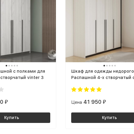
шной с полками для
Шкаф для одежды недорого
створчатый vinter 3
Распашной 4-х створчатый 
полками vinter 4
20
41 950
₽
Цена
₽
Купить
Купить