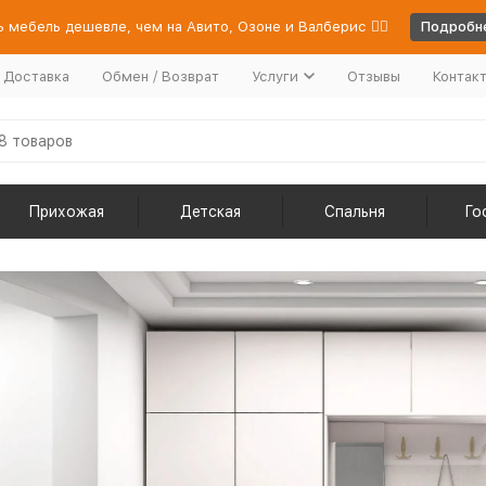
 мебель дешевле, чем на Авито, Озоне и Валберис 👉🏻
Подробне
/ Доставка
Обмен / Возврат
Услуги
Отзывы
Контак
Прихожая
Детская
Спальня
Го