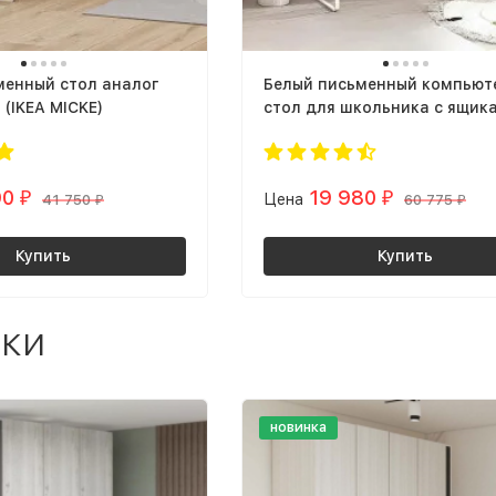
менный стол аналог
Белый письменный компьют
(IKEA MICKE)
стол для школьника с ящик
полками и тумбой аналог И
МИККЕ (IKEA MICKE)
90
19 980
₽
Цена
₽
41 750
60 775
₽
₽
Купить
Купить
ки
новинка