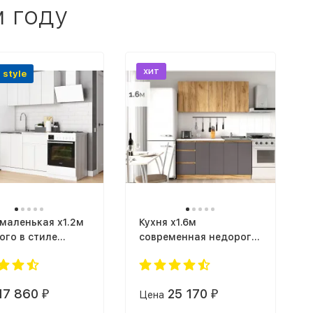
м году
хит
 style
 маленькая х1.2м
Кухня х1.6м
ого в стиле
современная недорого
 ИКЕА
как на авито
ДА-40 СИТИ
ЛЕГЕНДА-40 СИТИ
ЛДСП серый графит /
17 860
25 170
₽
Цена
₽
дуб крафт золотой