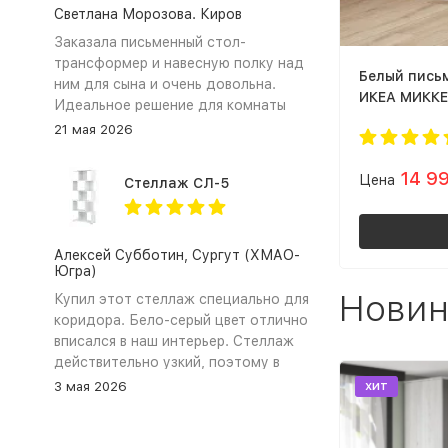
Светлана Морозова. Киров
Заказала письменный стол-
трансформер и навесную полку над
Белый пись
ним для сына и очень довольна.
ИКЕА МИККЕ 
Идеальное решение для комнаты
школьника. ЛДСП в сочетании
21 мая 2026
цветов графит и дуб крафт золотой
выглядит очень стильно и
14 9
Цена
Стеллаж СЛ-5
современно. Самое главное это
трансформация стола. Столешница
легко поворачивается, превращая
прямой стол (парту) в удобный
Алексей Субботин, Сургут (ХМАО-
Югра)
угловой стол для письма и
рисования. Тумба вместительная,
Новин
Купил этот стеллаж специально для
сын хранит там свои тетради и
коридора. Бело‑серый цвет отлично
книжки. Сборка прошла довольно
вписался в наш интерьер. Стеллаж
быстро и непринужденно,
действительно узкий, поэтому в
инструкция подробная, все детали
коридоре не загромождает проход,
хит
3 мая 2026
на месте. Магазин сработал
а чтобы лучше держался закрепил
оперативно, доставка была в срок.
его к стене. Полки не прогибаются.
Ребёнок в восторге. Спасибо «Моя
Сборка заняла около 40 минут,