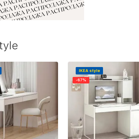
tyle
IKEA style
-67%