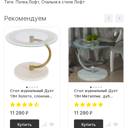
Теги:
Полка Лофт
,
Спальня в стиле Лофт
Рекомендуем
Стол журнальный Дуэт
Стол журнальный Дуэт
13Н Золото, слоноая
13Н Металлик, дуб
кость / стекло
дымчатый / стекло
прозрачное
прозрачное
11 290
11 290
₽
₽
Купить
Купить