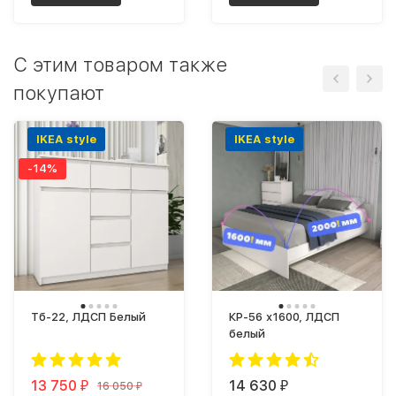
C этим товаром также
покупают
IKEA style
IKEA style
-14%
Тб-22, ЛДСП Белый
КР-56 х1600, ЛДСП
белый
13 750
14 630
16 050
₽
₽
₽