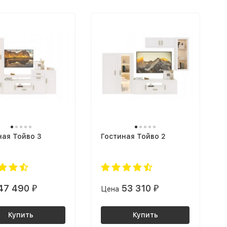
ная Тойво 3
Гостиная Тойво 2
47 490
53 310
₽
Цена
₽
Купить
Купить