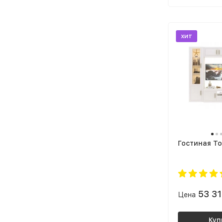
хит
Гостиная То
53 3
Цена
Куп