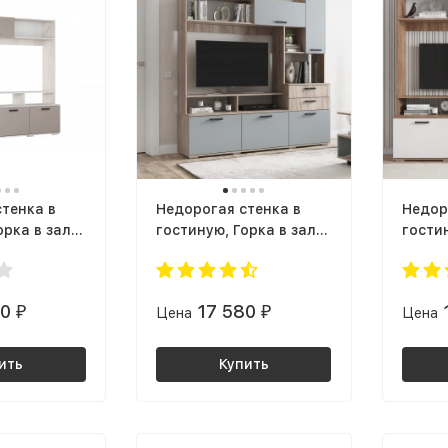
тенка в
Недорогая стенка в
Недор
орка в зал
гостиную, Горка в зал
гостин
А, ЛДСП
Г-26 УЛЬТРА, ЛДСП
Г-26 
рый /
сумеречный голубой /
белый
 Крафт
корпус дуб крафт
крафт
80
17 580
₽
Цена
₽
Цена
серый
ить
Купить