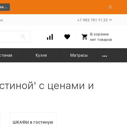
е...
ты
+7 982 151 11 22
В корзине
нет товаров
стиная
Кухня
Матрасы
стиной' с ценами и
ШКАФЫ в гостиную