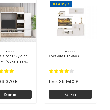
IKEA style
а в гостиную со
Гостиная Тойво 8
м, Горка в зал
-11, ручка ПВХ,
дуб крафт серый
й
36 370
36 940
₽
Цена
₽
Купить
Купить