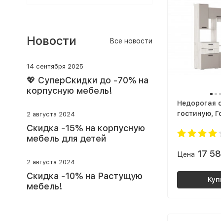
Новости
Все новости
14 сентября 2025
💖 СуперСкидки до -70% на
корпусную мебель!
Недорогая с
гостиную, Г
2 августа 2024
Г-26 УЛЬТР
Скидка -15% на корпусную
глиняный Се
мебель для детей
корпус дуб
17 5
Цена
белый
2 августа 2024
Скидка -10% на Растущую
Куп
мебель!