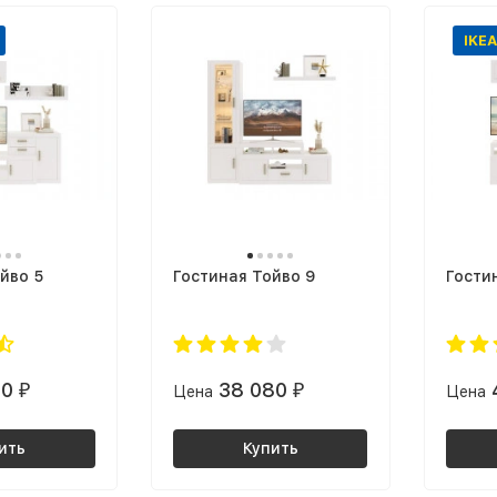
IKEA
йво 5
Гостиная Тойво 9
Гости
30
38 080
₽
Цена
₽
Цена
ить
Купить