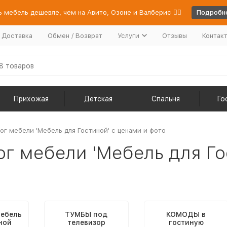
 мебель дешевле, чем на Авито, Озоне и Валберис 👉🏻
Подробне
/ Доставка
Обмен / Возврат
Услуги
Отзывы
Контак
Прихожая
Детская
Спальня
Го
ог мебели 'Мебель для Гостиной' с ценами и фото
ог мебели 'Мебель для Го
ебель
ТУМБЫ под
КОМОДЫ в
ной
телевизор
гостиную