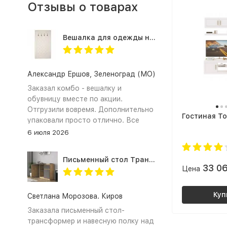
Отзывы о товарах
Вешалка для одежды настенная в прихожую Оливия Н2, экокожа молочная
Александр Ершов, Зеленоград (МО)
Заказал комбо - вешалку и
обувницу вместе по акции.
Отгрузили вовремя. Дополнительно
Гостиная То
упаковали просто отлично. Все
получили и собрали. Документы на
6 июля 2026
оплату по безналу предоставили.
Спасибо!
Письменный стол Трансформер для школьника с тумбой СП-21 СИТИ ЛДСП графит / дуб крафт золотой
33 0
Цена
Куп
Светлана Морозова. Киров
Заказала письменный стол-
трансформер и навесную полку над