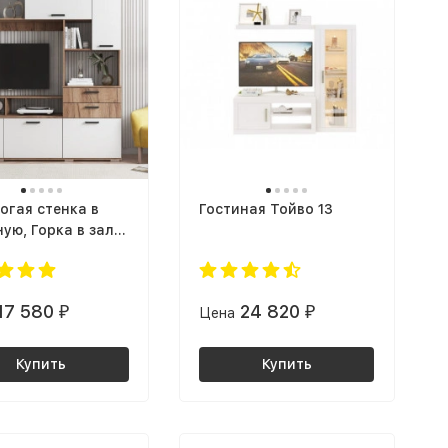
огая стенка в
Гостиная Тойво 13
ую, Горка в зал
УЛЬТРА ЛДСП
 / корпус дуб
 табачный
17 580
24 820
₽
Цена
₽
Купить
Купить