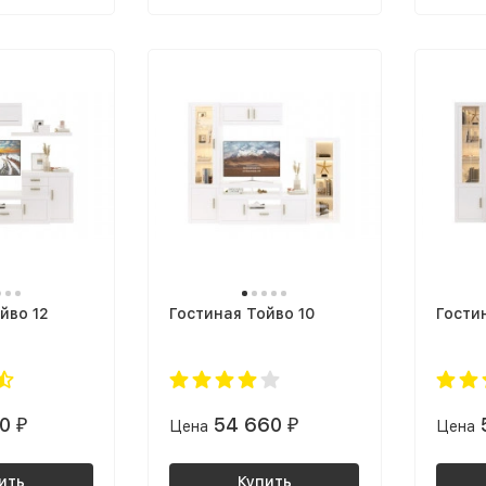
йво 12
Гостиная Тойво 10
Гости
10
54 660
₽
Цена
₽
Цена
ить
Купить