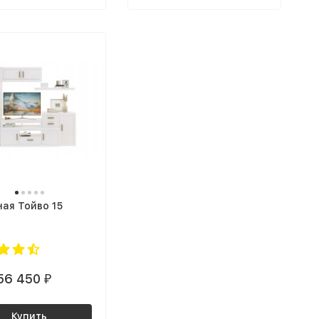
ная Тойво 15
56 450
₽
Купить