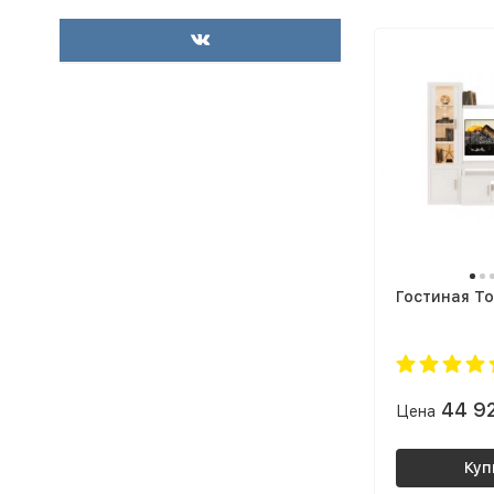
тем, кто ищет практичное решение
для небольших помещений. Теперь
думаю заказать такой же еще и в
детскую комнату для книг, коробок
с игрушками и мелкой бытовой
техники.
Гостиная То
44 9
Цена
Куп