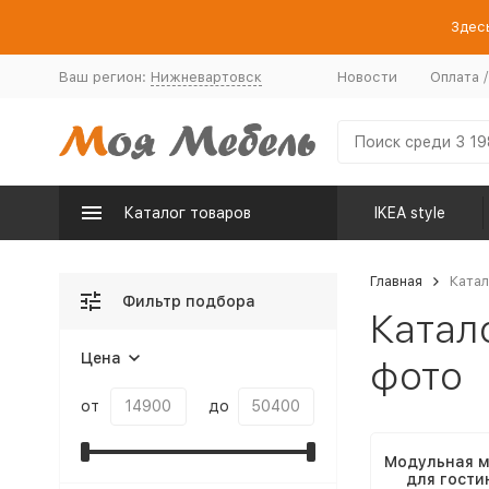
Здесь
Ваш регион:
Нижневартовск
Новости
Оплата 
Каталог товаров
IKEA style
Главная
Катал
Фильтр подбора
Катал
Цена
фото
от
до
Модульная м
для гости