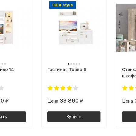
IKEA style
йво 14
Гостиная Тойво 6
Стенк
шкафо
ШАРМ Г
ЛДСП 
/ белы
60
33 860
₽
Цена
₽
Цена
ить
Купить