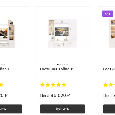
хит
йво 1
Гостиная Тойво 11
Гости
20
45 020
₽
Цена
₽
Цена
ить
Купить