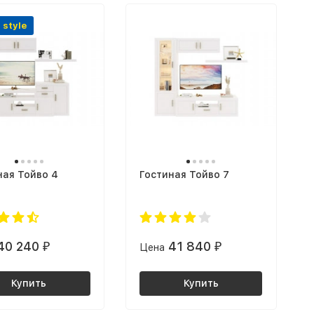
 style
ная Тойво 4
Гостиная Тойво 7
40 240
41 840
₽
Цена
₽
Купить
Купить