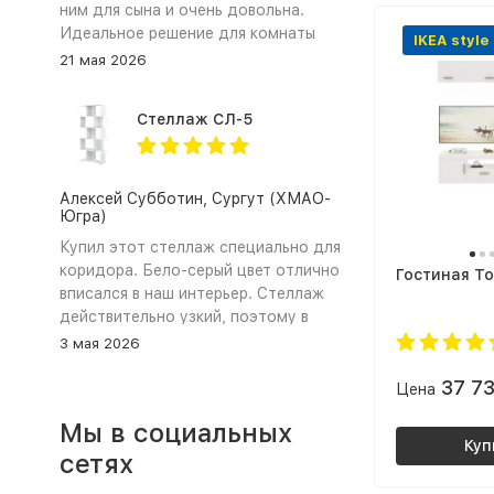
ним для сына и очень довольна.
Идеальное решение для комнаты
IKEA style
школьника. ЛДСП в сочетании
21 мая 2026
цветов графит и дуб крафт золотой
выглядит очень стильно и
Стеллаж СЛ-5
современно. Самое главное это
трансформация стола. Столешница
легко поворачивается, превращая
прямой стол (парту) в удобный
Алексей Субботин, Сургут (ХМАО-
Югра)
угловой стол для письма и
рисования. Тумба вместительная,
Купил этот стеллаж специально для
сын хранит там свои тетради и
коридора. Бело‑серый цвет отлично
Гостиная То
книжки. Сборка прошла довольно
вписался в наш интерьер. Стеллаж
быстро и непринужденно,
действительно узкий, поэтому в
инструкция подробная, все детали
коридоре не загромождает проход,
3 мая 2026
на месте. Магазин сработал
а чтобы лучше держался закрепил
оперативно, доставка была в срок.
37 7
его к стене. Полки не прогибаются.
Цена
Ребёнок в восторге. Спасибо «Моя
Сборка заняла около 40 минут,
Мы в социальных
Мебель» за такой функциональный
инструкция понятная. Всё, что
Куп
и красивый стол 😊
ожидал: стиль, качество,
сетях
компактность и цена. Рекомендую