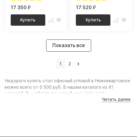
17 350
17 520
₽
₽
Купить
Купить
Показать все
1
2
Недорого купить стол офисный угловой в Нижневартовске
можно всего от 5 500 руб. В нашем каталоге из 41
моделей, Вы найдете по низкой цене (дёшево):
Читать далее
Качественные фото и удобный поиск по параметрам,
сравнение моделей по характеристикам дают
возможность выбрать стол офисный угловой по нужным
габаритам или цвету, учитывая свободное пространство в
комнате и интерьер помещения. Выгодные цены, акции,
скидки, промокоды и распродажа мебели позволят Вам