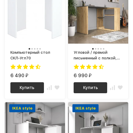
Компьютерный стол
Угловой / прямой
СКЛ-Угл70
письменный с полкой,
ящиком и тумбой СП-21
СИТИ ЛДСП Графит /
6 490
дуб Крафт золотой
6 990
₽
₽
Купить
Купить
IKEA style
IKEA style