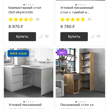
Компьютерный стол
Угловой письменный
СКЛ-ИгрУгл100
стол с тумбой и
ящиками ЛОФТ СП-16
(1)
(1)
СИТИ ЛДСП графит /
8 970
дуб крафт золотой
9 780
₽
₽
Купить
Купить
хит
IKEA style
Угловой письменный
Письменный стол со