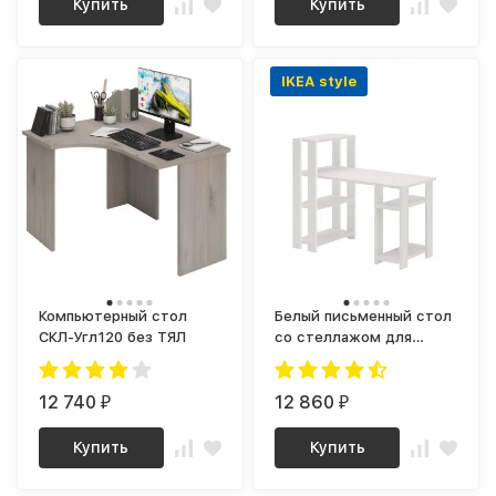
Купить
Купить
IKEA style
Компьютерный стол
Белый письменный стол
СКЛ-Угл120 без ТЯЛ
со стеллажом для
школьника с полками |
стол для маникюра |
12 740
письменный стол как
12 860
₽
₽
IKEA IVAR (ИКЕА ИВАР)
СТН 110-130
Купить
Купить