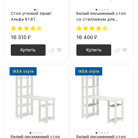
Стол угловой (прав)
Белый письменный стол
Альфа 61.61
со стеллажом для
школьника с полками |
стол для маникюра |
16 310
письменный стол как
16 400
₽
₽
IKEA IVAR (ИКЕА ИВАР)
СТН 180-120
Купить
Купить
IKEA style
IKEA style
Белый письменный стол
Белый письменный стол