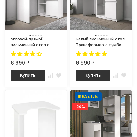
Угловой-прямой
Белый письменный стол
письменный стол с
Трансформер с тумбой,
полкой и ящиком СП-21
ящиком и полкой как
СИТИ ЛДСП Белый
IKEA, СП-21 СИТИ ЛДСП
6 990
6 990
₽
₽
Купить
Купить
IKEA style
-20%