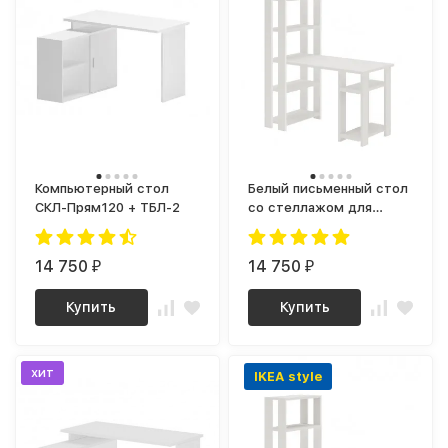
Компьютерный стол
Белый письменный стол
СКЛ-Прям120 + ТБЛ-2
со стеллажом для
школьника с полками |
стол для маникюра |
14 750
письменный стол как
14 750
₽
₽
IKEA IVAR (ИКЕА ИВАР)
СТН 145-130
Купить
Купить
хит
IKEA style