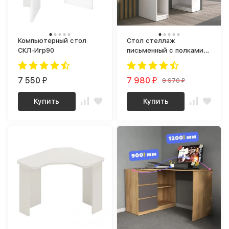
Компьютерный стол
Стол стеллаж
СКЛ-Игр90
письменный с полками
для маникюра СП-20
СИТИ ЛДСП Белый
7 550
7 980
9 970
₽
₽
₽
Купить
Купить