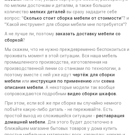
по мелким досточкам и деталям, а также большое
количество
мелких деталей
вы сразу зададите себе
вопрос: "
Сколько стоит сборка мебели от стоимости
"? и
"Какой инструмент для сборки мебели мне потребуется"?
А не лучше ли, поэтому
заказать доставку мебели со
сборкой
?
Мы скажем, что не нужно преждевременно беспокоиться и
проживать момент в этой ситуации. Вся наша мебель
промышленного производства, изготовленная на
производственной линии со станками по технологии, а
поэтому вместе с ней уже идут
чертёж для сборки
мебели
или
инструкция по применению
или
схема
описания мебели
. А некоторые модели так вообще
сопровождаются подробным
видео сборки шкафов
.
При этом, если всё же при сборке вы случайно немного
побъёте какую-либо деталь - не переживайте. Есть
простой выход из сложившейся ситуации -
реставрация
домашней мебели
. Для этого будет достаточно в
ближайшем магазине бытовых товаров у дома купить
простые мебельные материалы: воск, карандаш, маркер и