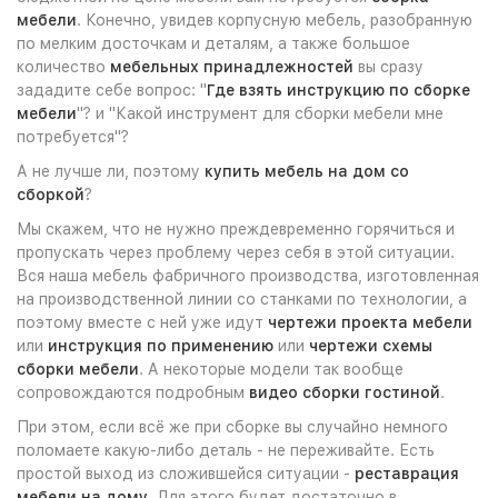
мебели
. Конечно, увидев корпусную мебель, разобранную
по мелким досточкам и деталям, а также большое
количество
мебельных принадлежностей
вы сразу
зададите себе вопрос: "
Где взять инструкцию по сборке
мебели
"? и "Какой инструмент для сборки мебели мне
потребуется"?
А не лучше ли, поэтому
купить мебель на дом со
сборкой
?
Мы скажем, что не нужно преждевременно горячиться и
пропускать через проблему через себя в этой ситуации.
Вся наша мебель фабричного производства, изготовленная
на производственной линии со станками по технологии, а
поэтому вместе с ней уже идут
чертежи проекта мебели
или
инструкция по применению
или
чертежи схемы
сборки мебели
. А некоторые модели так вообще
сопровождаются подробным
видео сборки гостиной
.
При этом, если всё же при сборке вы случайно немного
поломаете какую-либо деталь - не переживайте. Есть
простой выход из сложившейся ситуации -
реставрация
мебели на дому
. Для этого будет достаточно в