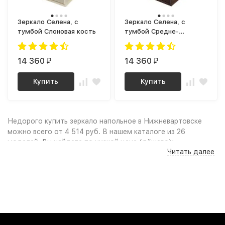
Зеркало Селена, с
Зеркало Селена, с
тумбой Слоновая кость
тумбой Средне-
коричневый
14 360
14 360
₽
₽
Купить
Купить
Недорого купить зеркало напольное в Нижневартовске
можно всего от 4 514 руб. В нашем каталоге из 26
моделей, Вы найдете по низкой цене (дёшево):
Читать далее
Качественные фото и удобный поиск по параметрам,
сравнение моделей по характеристикам дают
возможность выбрать зеркало напольное по нужным
габаритам или цвету, учитывая свободное пространство в
комнате и интерьер помещения. Выгодные цены, акции,
скидки, промокоды и распродажа мебели позволят Вам
заметно сэкономить на покупке. Надежная гарантия,