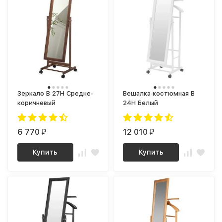
Зеркало В 27Н Средне-
Вешалка костюмная В
коричневый
24Н Белый
6 770
12 010
₽
₽
Купить
Купить