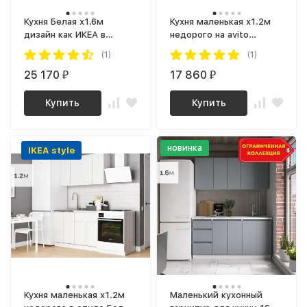
Кухня Белая х1.6м
Кухня маленькая х1.2м
дизайн как ИКЕА в
недорого на avito
интерьере ЛЕГЕНДА-40
ЛЕГЕНДА-40 СИТИ ЛДСП
(1)
(1)
СИТИ
графит / дуб крафт
25 170
золотой
17 860
₽
₽
Купить
Купить
новинка
IKEA style
Кухня маленькая х1.2м
Маленький кухонный