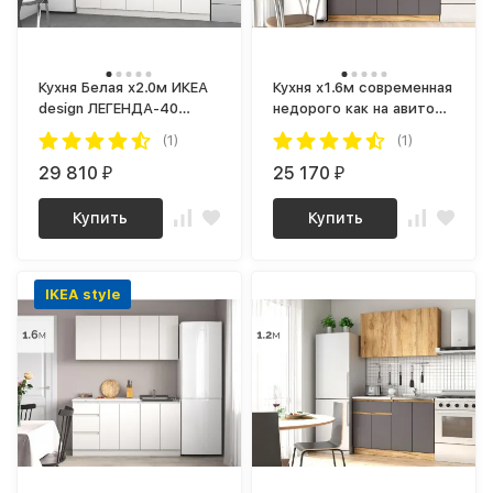
Кухня Белая х2.0м ИКЕА
Кухня х1.6м современная
design ЛЕГЕНДА-40
недорого как на авито
СИТИ ЛДСП
ЛЕГЕНДА-40 СИТИ ЛДСП
(1)
(1)
серый графит / дуб
29 810
крафт золотой
25 170
₽
₽
Купить
Купить
IKEA style