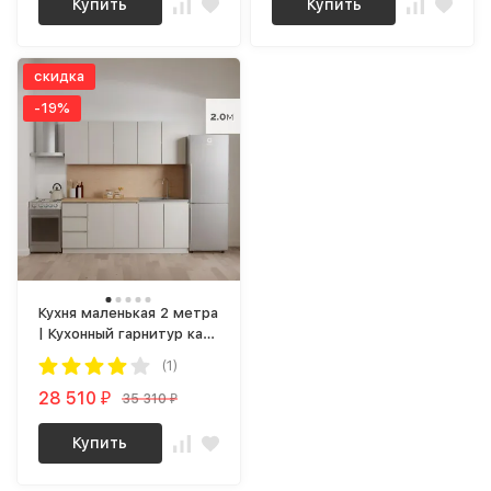
Купить
Купить
скидка
-19%
Кухня маленькая 2 метра
| Кухонный гарнитур как
IKEA mori 2 м ЛДСП
(1)
сатин
28 510
35 310
₽
₽
Купить