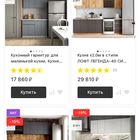
Кухонный гарнитур для
Кухня х2.0м в стиле
маленькой кухни, Кухня
ЛОФТ ЛЕГЕНДА-40 СИТИ
120 см дизайн ИКЕА
для avito ЛДСП серый
(1)
(IKEA), Легенда-40 sity
графит / дуб крафт
ЛДСП сумеречный
17 860
золотой
29 810
₽
₽
голубой / белый
Купить
Купить
хит
-19%
-19%