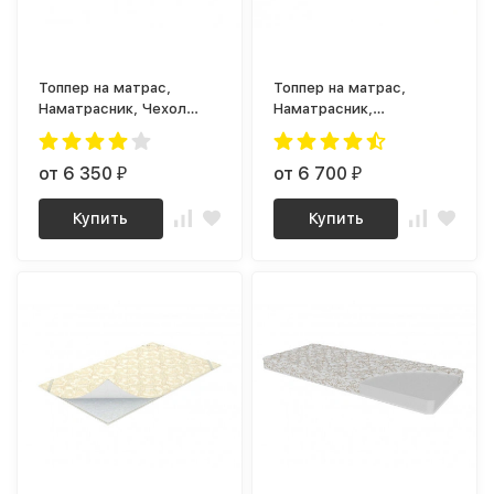
Топпер на матрас,
Топпер на матрас,
Наматрасник, Чехол
Наматрасник,
Струтто 2 см
Беспружинный матрас
для сна Пена с
от 6 350
эффектом массажа 3+3
от 6 700
₽
₽
см / ППУ 3 см
Купить
Купить