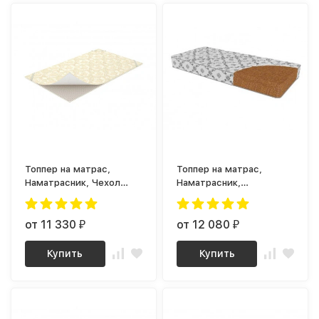
Топпер на матрас,
Топпер на матрас,
Наматрасник, Чехол
Наматрасник,
Латекс 3 см
Беспружинный матрас
для сна Кокос 9 см
от 11 330
от 12 080
₽
₽
Купить
Купить