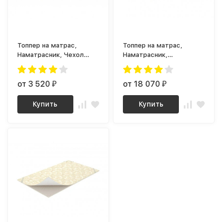
Топпер на матрас,
Топпер на матрас,
Наматрасник, Чехол
Наматрасник,
Струтто 4 см
Беспружинный матрас
для сна Кокос 3 см /
от 3 520
Латекс 3 см
от 18 070
₽
₽
Купить
Купить