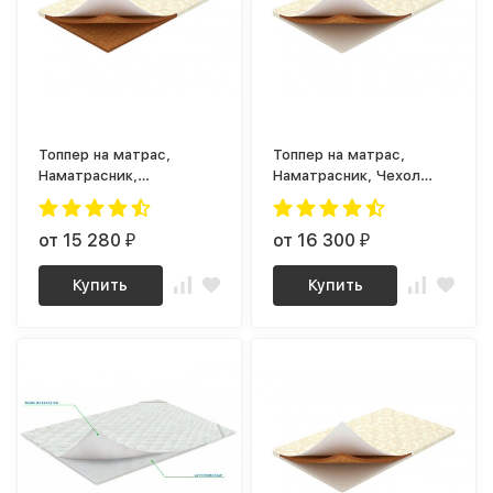
Топпер на матрас,
Топпер на матрас,
Наматрасник,
Наматрасник, Чехол
Беспружинный матрас
Кокос 2 см / Латекс 2
для сна Кокос 6 см
см
от 15 280
от 16 300
₽
₽
Купить
Купить