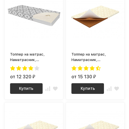
Топпер на матрас,
Топпер на матрас,
Наматрасник,
Наматрасник,
Беспружинный матрас
Беспружинный матрас
для сна Мемори пена с
для сна Кокос 5 см
памятью 5 см / ППУ 5
от 12 320
от 15 130
₽
₽
см
Купить
Купить