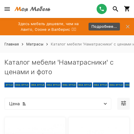
Здесь мебель дешевле, чем на
Подробнее...
Авито, Озоне и Валберис 👉🏻
Главная
Матрасы
Каталог мебели 'Наматрасники' с ценами 
Каталог мебели 'Наматрасники' с
ценами и фото
Цена