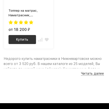
Топпер на матрас,
Наматрасник,
Беспружинный матрас
для сна Латекс 6 см
от 18 200
₽
Купить
Недорого купить наматрасники в Нижневартовске можно
всего от 3 520 руб. В нашем каталоге из 25 моделей, Вы
найдете по низкой цене (дёшево): Качественные фото и
Читать далее
удобный поиск по параметрам, сравнение моделей по
характеристикам дают возможность выбрать наматрасник
по нужным габаритам или цвету, учитывая свободное
пространство в комнате и интерьер помещения. Выгодные
цены, акции, скидки, промокоды и распродажа мебели
позволят Вам заметно сэкономить на покупке. Надежная
гарантия, покупка мебели в рассрочку от магазина или