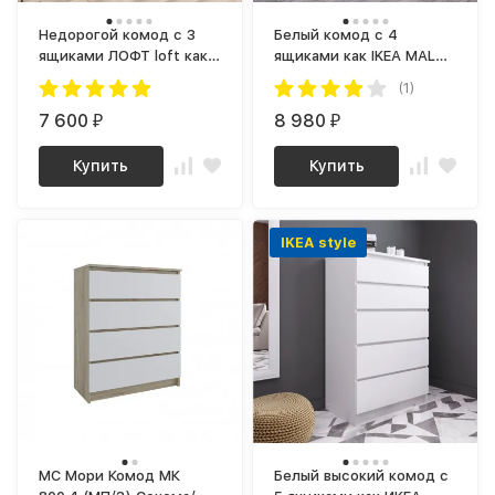
Недорогой комод с 3
Белый комод с 4
ящиками ЛОФТ loft как
ящиками как IKEA MALM
ИКЕА MALM Графит МК
(ИКЕА МАЛЬМ) МК 800.4
(1)
800.1 (МП) МС мори
(МП/3) МС мори
7 600
8 980
₽
₽
Купить
Купить
IKEA style
МС Мори Комод МК
Белый высокий комод с