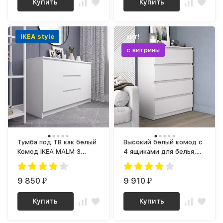
Купить
Купить
IKEA style
хит!
с витрины
Тумба под ТВ как белый
Высокий белый комод с
Комод IKEA MALM 3
4 ящиками для белья,
ящика МК 1200.3 (МП/3)
Недорогой К-01 СИТИ
МС мори
ЛДСП
9 850
9 910
₽
₽
Купить
Купить