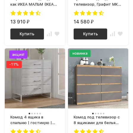
как ИКЕА МАЛЬМ (IKEA
телевизор, Графит МК
MALM) 6 ящиков МК
1200.4 (МП) МС мори
1380.6 (МП/3) сонома /
белый МС мори
13 910
14 580
₽
₽
Купить
Купить
новинка
акция!
-11%
Комод 4 ящика в
Комод под телевизор с
спальню | гостиную |
8 ящиками для белья
детскую | прихожую |
ЛОФТ К-16 СИТИ ЛДСП