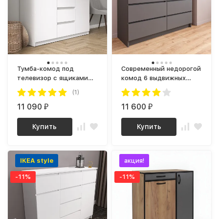
Тумба-комод под
Современный недорогой
телевизор с ящиками
комод 6 выдвижных
как ИКЕА Тб-17 СИТИ
ящиков Графит МК
(1)
ЛДСП белый
1200.6 (МП) МС мори
11 090
11 600
₽
₽
Купить
Купить
IKEA style
акция!
-11%
-11%