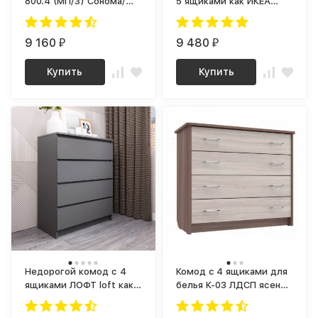
800.4 (МП/3) Сонома/
5 ящиками как ИКЕА
Белый
МАЛЬМ МК 700.5 (МП/3)
МС мори
9 160
9 480
₽
₽
Купить
Купить
Недорогой комод с 4
Комод c 4 ящиками для
ящиками ЛОФТ loft как
белья К-03 ЛДСП ясень
ИКЕА MALM Графит МК
шимо светлый / ясень
800.4 (МП) МС мори
шимо темный