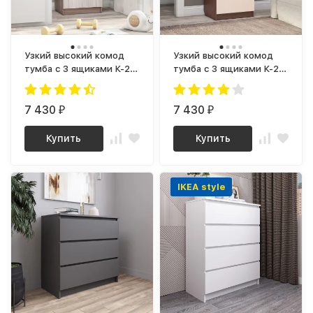
Узкий высокий комод
Узкий высокий комод
тумба c 3 ящиками К-24
тумба c 3 ящиками К-24
ЛДСП ясень шимо
ЛДСП дуб молочный /
светлый / ясень шимо
венге
темный
7 430
7 430
₽
₽
Купить
Купить
IKEA style