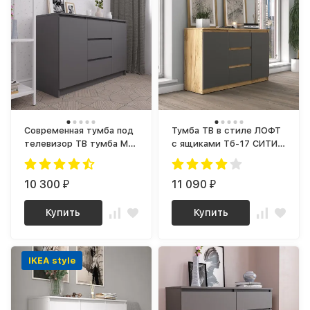
Современная тумба под
Тумба ТВ в стиле ЛОФТ
телевизор ТВ тумба МК
с ящиками Тб-17 СИТИ
1200.3 (МП) Графит МС
ЛДСП Графит / дуб
мори
Крафт золотой
10 300
11 090
₽
₽
Купить
Купить
IKEA style