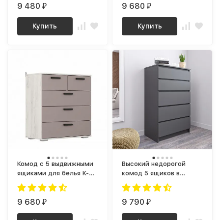
9 480
9 680
₽
₽
Купить
Купить
Комод с 5 выдвижными
Высокий недорогой
ящиками для белья К-25
комод 5 ящиков в
ультра ЛДСП глиняный
спальню Графит МК
серый / дуб крафт
700.5 (МП) МС мори
белый
9 680
9 790
₽
₽