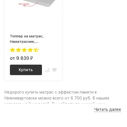
Топпер на матрас,
Наматрасник,
Беспружинный матрас
для сна Мемори пена с
памятью 5 см
от 9 830
₽
Купить
Недорого купить матрас с эффектом памяти в
Нижневартовске можно всего от 6 700 руб. В нашем
каталоге из 3 моделей, Вы найдете по низкой цене
Читать далее
(дёшево): Качественные фото и удобный поиск по
параметрам, сравнение моделей по характеристикам дают
возможность выбрать матрас с эффектом памяти по