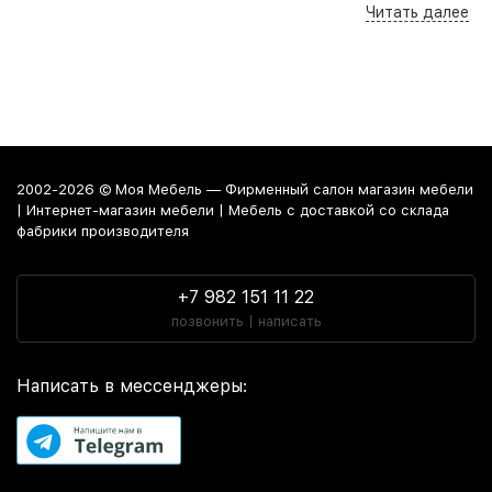
Читать далее
удобный поиск по параметрам, сравнение моделей по
характеристикам дают возможность выбрать покрывало по
нужным габаритам или цвету, учитывая свободное
пространство в комнате и интерьер помещения. Выгодные
цены, акции, скидки, промокоды и распродажа мебели
позволят Вам заметно сэкономить на покупке. Надежная
гарантия, покупка мебели в рассрочку от магазина или
удобный кредит сделают покупку по настоящему
2002-2026 © Моя Мебель — Фирменный салон магазин мебели
выгодной и приятной.
| Интернет-магазин мебели | Мебель с доставкой со склада
фабрики производителя
Почему купить Покрывала предпочитают
в
мебельном центре
«Моя Мебель»
+7 982 151 11 22
позвонить | написать
Во-первых, на интуитивно понятном
сайте мебельной
фабрики
легко ориентироваться даже неопытному
пользователю. Достаточно нескольких кликов, чтобы
Написать в мессенджеры:
изучить обширный
каталог фабрики мебели
: от стильных
шкафов до комфортабельных кроватей, так как
интернет
магазин
«Моя Мебель» предлагает широкий ассортимент
товаров в категории «Покрывала» на любой вкус, цвет и