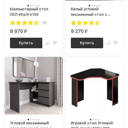
Компьютерный стол
Белый угловой
СКЛ-ИгрУгл100
письменный стол с
тумбой и ящиками,
(1)
универсальный МС-16
8 970
(МП/3) МС мори
9 270
₽
₽
Купить
Купить
Угловой письменный
Игровой стол Угловой