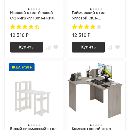
Игровой стол Угловой
Геймерский стол
СКЛ-ИгрУгл100Ч+НКИЛ-
Угловой СКЛ-
УГЛЧ RED
ИгрУгл100Ч+НКИЛ-УГЛЧ
WHITE
12 510
12 510
₽
₽
Купить
Купить
IKEA style
Белый письменный стол
Компьютерный стол