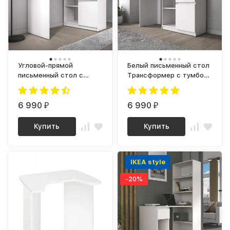
Угловой-прямой
Белый письменный стол
письменный стол с
Трансформер с тумбой,
полкой и ящиком СП-21
ящиком и полкой как
СИТИ ЛДСП Белый
IKEA, СП-21 СИТИ ЛДСП
6 990
6 990
₽
₽
Купить
Купить
IKEA style
-20%