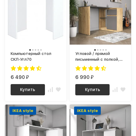
Компьютерный стол
Угловой / прямой
СКЛ-Угл70
письменный с полкой,
ящиком и тумбой СП-21
СИТИ ЛДСП Графит /
6 490
дуб Крафт золотой
6 990
₽
₽
Купить
Купить
IKEA style
IKEA style