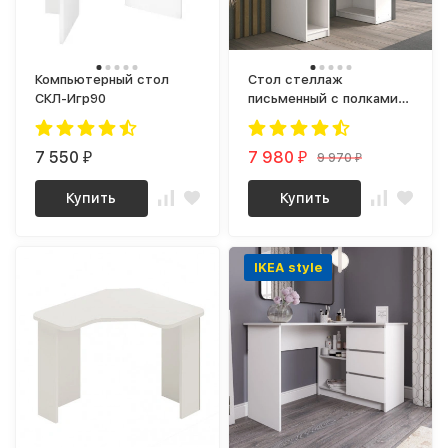
Компьютерный стол
Стол стеллаж
СКЛ-Игр90
письменный с полками
для маникюра СП-20
СИТИ ЛДСП Белый
7 550
7 980
9 970
₽
₽
₽
Купить
Купить
IKEA style