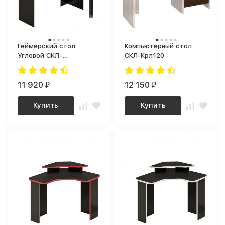
Геймерский стол
Компьютерный стол
Угловой СКЛ-
СКЛ-Крл120
ИгрУгл120Ч WHITE
11 920
12 150
₽
₽
Купить
Купить