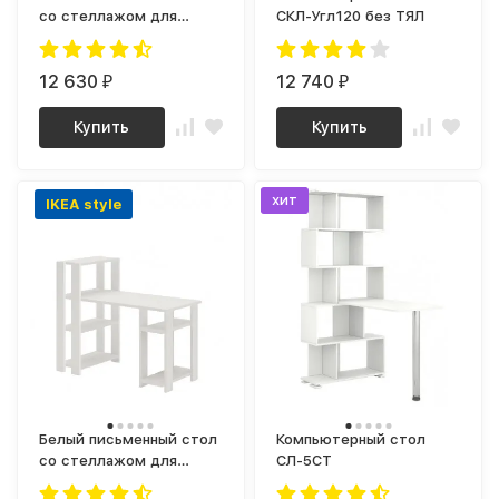
со стеллажом для
СКЛ-Угл120 без ТЯЛ
школьника с полками |
стол для маникюра |
письменный стол как
12 630
12 740
₽
₽
IKEA IVAR (ИКЕА ИВАР)
СТН 110-120
Купить
Купить
хит
IKEA style
Белый письменный стол
Компьютерный стол
со стеллажом для
СЛ-5СТ
школьника с полками |