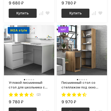
9 680
дуб крафт золотой
9 780
₽
₽
Купить
Купить
хит
IKEA style
Угловой письменный
Письменный стол со
стол для школьника с
стеллажом под окно
ящиками СП-16 СИТИ
СП-20 СИТИ ЛДСП
(2)
ЛДСП Белый
графит / дуб крафт
9 780
золотой
9 970
₽
₽