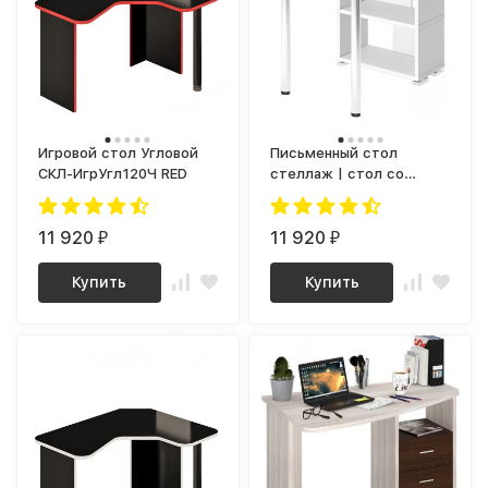
Игровой стол Угловой
Письменный стол
СКЛ-ИгрУгл120Ч RED
стеллаж | стол со
стеллажом |
компьютерный стол
11 920
стеллаж | угловой стол
11 920
₽
₽
со стеллажом | стол
для маникюра СБ-10М-3
Купить
Купить
not IKEA LAGKAPTEN /
KALLAX