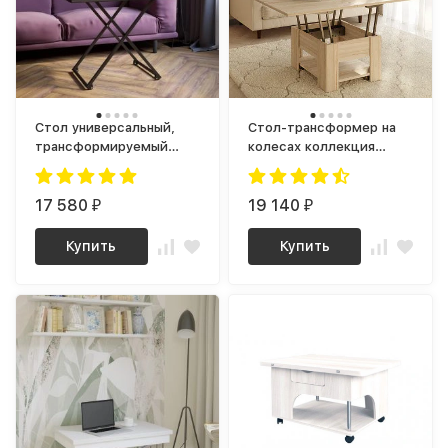
Стол универсальный,
Стол-трансформер на
трансформируемый
колесах коллекция
Андрэ Loft ЛДСП Дуб
NOBILE
вотан / Черный
17 580
19 140
₽
₽
Купить
Купить