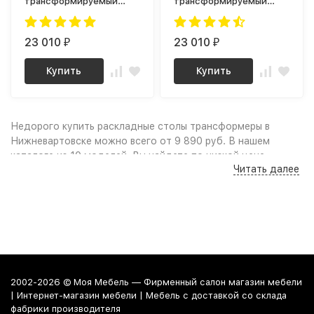
трансформируемый
трансформируемый
Генри Дуб галифакс /
Генри Дуб шерман /
Черный
Черный
23 010
23 010
₽
₽
Купить
Купить
Недорого купить раскладные столы трансформеры в
Нижневартовске можно всего от 9 890 руб. В нашем
каталоге из 10 моделей, Вы найдете по низкой цене
Читать далее
(дёшево): Качественные фото и удобный поиск по
параметрам, сравнение моделей по характеристикам дают
возможность выбрать раскладной стол трансформер по
нужным габаритам или цвету, учитывая свободное
пространство в комнате и интерьер помещения. Выгодные
цены, акции, скидки, промокоды и распродажа мебели
позволят Вам заметно сэкономить на покупке. Надежная
гарантия, покупка мебели в рассрочку от магазина или
2002-2026 © Моя Мебель — Фирменный салон магазин мебели
удобный кредит сделают покупку по настоящему
| Интернет-магазин мебели | Мебель с доставкой со склада
выгодной и приятной.
фабрики производителя