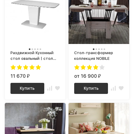
Раздвижной Кухонный
Стол-трансформер
стол овальный | стол
коллекция NOBILE
Обеденный раскладной
трансформер для кухни
Домино МДФ белый
11 670
от 16 900
₽
₽
глянец
Купить
Купить