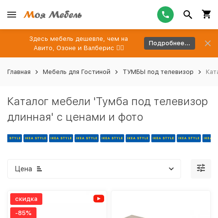
Здесь мебель дешевле, чем на
Подробнее...
Авито, Озоне и Валберис 👉🏻
Главная
Мебель для Гостиной
ТУМБЫ под телевизор
Кат
Каталог мебели 'Тумба под телевизор
длинная' с ценами и фото
Цена
скидка
-85%