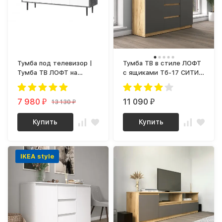
Тумба под телевизор |
Тумба ТВ в стиле ЛОФТ
Тумба ТВ ЛОФТ на
с ящиками Тб-17 СИТИ
ножках next-3 (камень
ЛДСП Графит / дуб
темный / белый)
Крафт золотой
7 980
11 090
13 130
₽
₽
₽
Купить
Купить
IKEA style