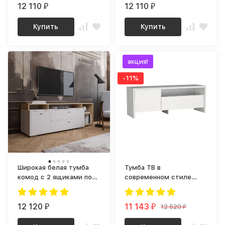
12 110
12 110
₽
₽
Купить
Купить
акция!
-11%
Широкая белая тумба
Тумба ТВ в
комод с 2 ящиками под
современном стиле
телевизор в гостиную
next-4 (винтерберг /
К202 (МП) МС ланс
белый)
12 120
11 143
12 520
₽
₽
₽