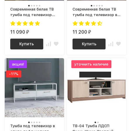
Современная белая ТВ
Современная белая ТВ
тумба под телевизор
тумба под телевизор в
длинная ТВ-18 СИТИ
гостиную К101 (МП) МС
ЛДСП
ланс
11 090
11 200
₽
₽
Купить
Купить
акция!
уточнить наличие
-11%
Тумба под телевизор в
ТВ-04 Тумба ЛДСП