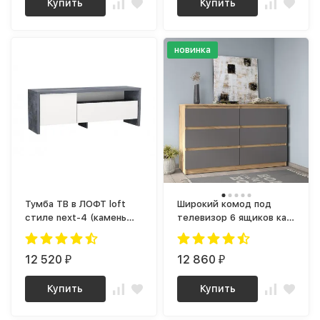
Купить
Купить
новинка
Тумба ТВ в ЛОФТ loft
Широкий комод под
стиле next-4 (камень
телевизор 6 ящиков как
темный / белый)
лофт LOFT wood studio
К-17 СИТИ ЛДСП графит
12 520
/ дуб крафт золотой
12 860
₽
₽
Купить
Купить