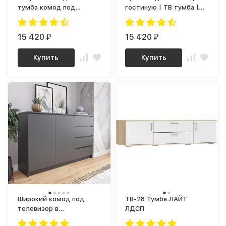
тумба комод под
гостиную | ТВ тумба |
телевизор, Графит / дуб
Тумба под ТВ niko 3
бунратти К202 (МП) МС
(кашемир / золото)
ланс
15 420
15 420
₽
₽
Купить
Купить
Широкий комод под
ТВ-28 Тумба ЛАЙТ
телевизор в
ЛДСП
современном стиле,