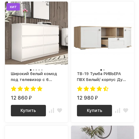
хит
Широкий белый комод
ТВ-19 Тумба РИВЬЕРА
под телевизор с 6
ПВХ Белый/ корпус Дуб
ящиками как ИКЕА
Сонома
МАЛЬМ К-17 СИТИ ЛДСП
12 860
12 980
₽
₽
Купить
Купить