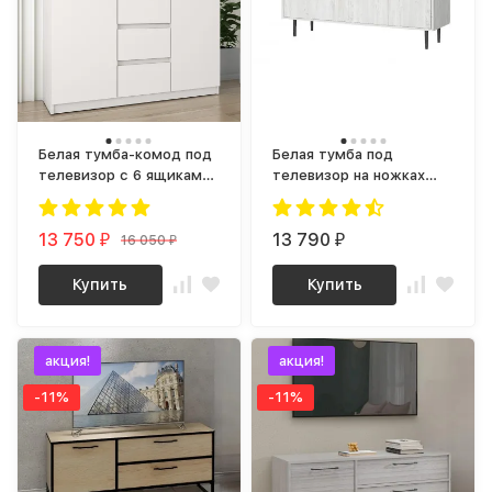
Белая тумба-комод под
Белая тумба под
телевизор с 6 ящиками
телевизор на ножках
и дверками как модуль
next-3 (винтерберг)
«Мори» МК 1200.4,
ТБ-22 СИТИ
13 750
13 790
16 050
₽
₽
₽
Купить
Купить
акция!
акция!
-11%
-11%