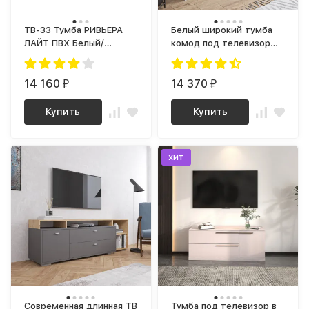
ТВ-33 Тумба РИВЬЕРА
Белый широкий тумба
ЛАЙТ ПВХ Белый/
комод под телевизор
корпус Дуб Сонома
как ИКЕА МАЛЬМ (IKEA
MALM) МК 1600.1 (МП/3)
14 160
МС мори
14 370
₽
₽
Купить
Купить
хит
Современная длинная ТВ
Тумба под телевизор в