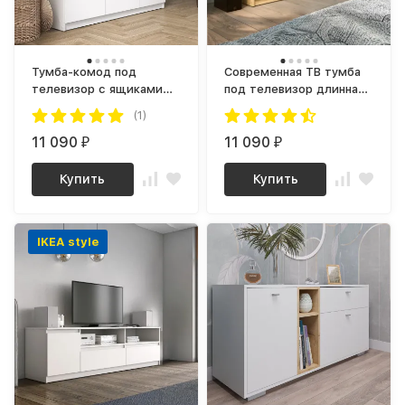
Тумба-комод под
Современная ТВ тумба
телевизор с ящиками
под телевизор длинная
как ИКЕА Тб-17 СИТИ
ТВ-18 СИТИ ЛДСП
(1)
ЛДСП белый
серый Графит / дуб
11 090
Крафт золотой
11 090
₽
₽
Купить
Купить
IKEA style