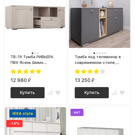
ТВ-19 Тумба РИВЬЕРА
Тумба под телевизор в
ПВХ Ясень Шимо
современном стиле,
Светлый/ корпус Ясень
широкий комод графит
Шимо Светлый
К101 (МП) МС ланс
12 980
13 250
₽
₽
Купить
Купить
хит
IKEA style
-14%