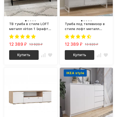
ТВ тумба в стиле LOFT
Тумба под телевизор в
металл virton 1 (крафт /
стиле лофт металл
черный)
virton 1 (винтерберг)
12 389
12 389
13 920
13 920
₽
₽
₽
₽
Купить
Купить
IKEA style