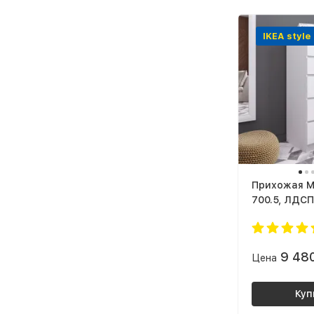
IKEA style
Прихожая M
700.5, ЛДСП
9 48
Цена
Куп