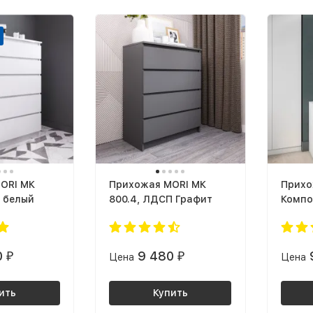
ORI МК
Прихожая MORI МК
Прихо
 белый
800.4, ЛДСП Графит
Компо
ЛДСП:
0
9 480
₽
Цена
₽
Цена
ить
Купить