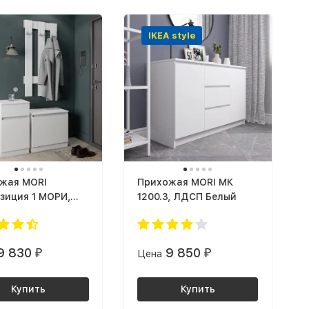
IKEA style
жая MORI
Прихожая MORI МК
зиция 1 МОРИ,
1200.3, ЛДСП Белый
 Белый
9 830
9 850
₽
Цена
₽
Купить
Купить