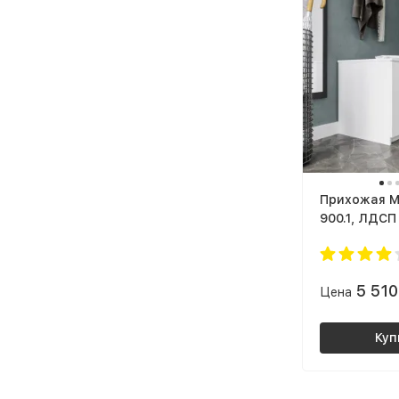
Прихожая M
900.1, ЛДСП
5 51
Цена
Куп