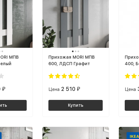
ORI МПВ
Прихожая MORI МПВ
Прихо
Белый
600, ЛДСП Графит
400, 
0
2 510
₽
Цена
₽
Цена
ить
Купить
IKEA