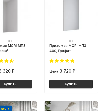
жая MORI МПЗ
Прихожая MORI МПЗ
Белый
400, Графит
3 320
3 720
₽
Цена
₽
Купить
Купить
 style