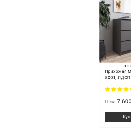
Прихожая M
800.1, ЛДСП
7 60
Цена
Куп