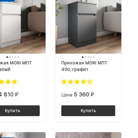
жая MORI МПТ
Прихожая MORI МПТ
белый
400, графит
4 810
5 360
₽
Цена
₽
Купить
Купить