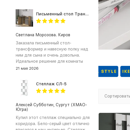
оплату по безналу предоставили.
Спасибо!
Письменный стол Трансформер для школьника с тумбой СП-21 СИТИ ЛДСП графит / дуб крафт золотой
Светлана Морозова. Киров
Заказала письменный стол-
трансформер и навесную полку над
ним для сына и очень довольна.
Идеальное решение для комнаты
школьника. ЛДСП в сочетании
21 мая 2026
цветов графит и дуб крафт золотой
выглядит очень стильно и
Стеллаж СЛ-5
современно. Самое главное это
трансформация стола. Столешница
Сортировать
легко поворачивается, превращая
прямой стол (парту) в удобный
Алексей Субботин, Сургут (ХМАО-
Югра)
угловой стол для письма и
рисования. Тумба вместительная,
Купил этот стеллаж специально для
сын хранит там свои тетради и
коридора. Бело‑серый цвет отлично
книжки. Сборка прошла довольно
вписался в наш интерьер. Стеллаж