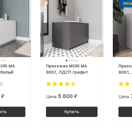
IKEA
ORI МА
Прихожая MORI МА
Прихо
 белый
900.1, ЛДСП графит
800.1
0
5 800
₽
Цена
₽
Цена
ить
Купить