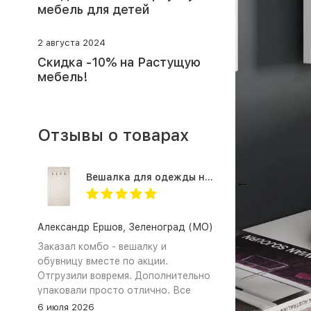
мебель для детей
2 августа 2024
Скидка -10% на Растущую
мебель!
Отзывы о товарах
Вешалка для одежды настенная в прихожую Оливия Н2, экокожа молочная
Previous
Александр Ершов, Зеленоград (МО)
Заказал комбо - вешалку и
обувницу вместе по акции.
Отгрузили вовремя. Дополнительно
упаковали просто отлично. Все
получили и собрали. Документы на
6 июля 2026