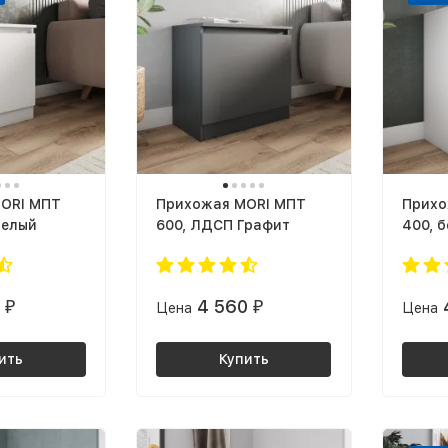
ORI МПТ
Прихожая MORI МПТ
Прихо
Белый
600, ЛДСП Графит
400, 
0
4 560
₽
Цена
₽
Цена
ить
Купить