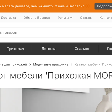
 мебель дешевле, чем на Авито, Озоне и Валберис 👉🏻
Подробне
/ Доставка
Обмен / Возврат
Услуги
Отзывы
Контак
Прихожая
Детская
Спальня
Го
ль для прихожей
Модульные прихожие
Каталог мебели 'Прихо
ог мебели 'Прихожая MORI