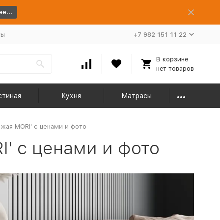
е...
ты
+7 982 151 11 22
В корзине
нет товаров
стиная
Кухня
Матрасы
жая MORI' с ценами и фото
' с ценами и фото