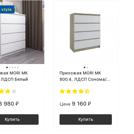
 style
жая MORI МК
Прихожая MORI МК
, ЛДСП Белый
800.4, ЛДСП Сонома/
Белый
8 980
9 160
₽
Цена
₽
Купить
Купить