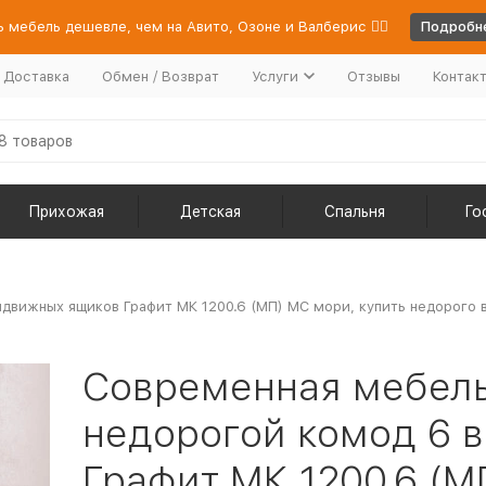
 мебель дешевле, чем на Авито, Озоне и Валберис 👉🏻
Подробне
/ Доставка
Обмен / Возврат
Услуги
Отзывы
Контак
Прихожая
Детская
Спальня
Го
вижных ящиков Графит МК 1200.6 (МП) МС мори, купить недорого в
Современная мебел
недорогой комод 6 
Графит МК 1200.6 (М