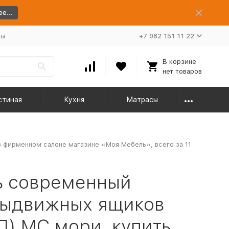
е...
ты
+7 982 151 11 22
В корзине
нет товаров
стиная
Кухня
Матрасы
 фирменном салоне магазине «Моя Мебель», всего за 11
ь современный
выдвижных ящиков
П) МС мори, купить