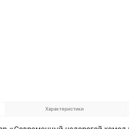
Характеристики
вар «Современный недорогой комод