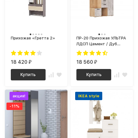
Прихожая «Гретта 2»
ПР-20 Прихожая УЛЬТРА
ЛДСП Цемент / Дуб
Бунратти
18 420
18 560
₽
₽
Купить
Купить
акция!
IKEA style
-11%