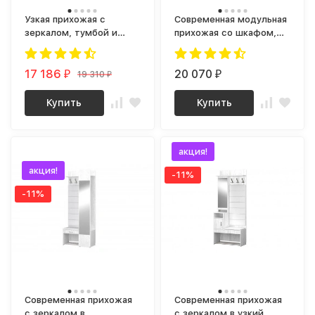
Узкая прихожая с
Современная модульная
зеркалом, тумбой и
прихожая со шкафом,
вешалкой в маленький
вешалкой и обувницей в
коридор olga loft 1
маленький узкий
17 186
коридор, СИТИ графит /
20 070
19 310
₽
₽
₽
дуб крафт золотой
Купить
Купить
хит!
акция!
акция!
-11%
-11%
Современная прихожая
Современная прихожая
с зеркалом в
с зеркалом в узкий