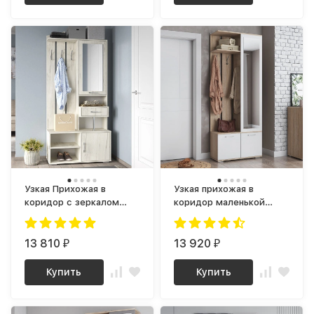
Узкая Прихожая в
Узкая прихожая в
коридор с зеркалом
коридор маленькой
ПР-05 ЛДСП дуб крафт
квартиры с зеркалом
белый
ПР-16 лайт ЛДСП
13 810
сонома / белый
13 920
₽
₽
Купить
Купить