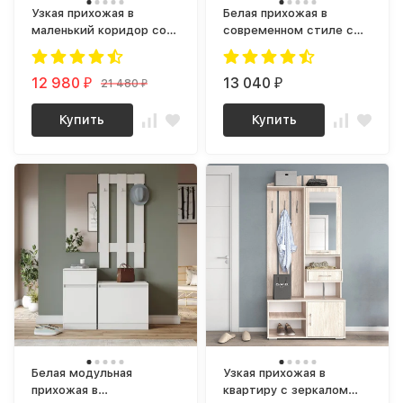
Узкая прихожая в
Белая прихожая в
маленький коридор со
современном стиле с
Шкафом, Полками,
вешалкой, зеркалом,
Ящиком и Зеркалом в
тумбой и обувницей в
стиле лофт металл
12 980
коридор, композиция 3
13 040
21 480
₽
₽
₽
bergen 5 (винтерберг)
мори
Купить
Купить
Белая модульная
Узкая прихожая в
прихожая в
квартиру с зеркалом