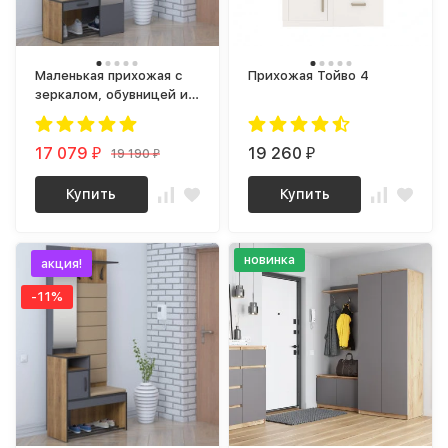
Маленькая прихожая с
Прихожая Тойво 4
зеркалом, обувницей и
вешалкой olga loft 2
17 079
19 260
19 190
₽
₽
₽
Купить
Купить
новинка
акция!
-11%