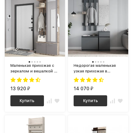
Маленькая прихожая с
Недорогая маленькая
зеркалом и вешалкой в
узкая прихожая в
коридор ПР-16 лайт
коридор с зеркалом,
ЛДСП крафт / графит
настенной вешалкой и
13 920
обувницей, графит
14 070
₽
₽
композиция 4 мори
Купить
Купить