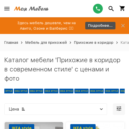
Здесь мебель дешевле, чем на
Подробнее...
Авито, Озоне и Валберис 👉🏻
Главная
Мебель для прихожей
Прихожие в коридор
Ката
Каталог мебели 'Прихожие в коридор
в современном стиле' с ценами и
фото
Цена
IKEA style
IKEA style