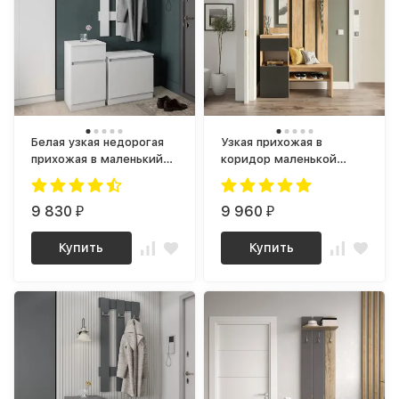
Белая узкая недорогая
Узкая прихожая в
прихожая в маленький
коридор маленькой
коридор - вешалка,
квартиры с зеркалом
обувница и тумба,
ПР-15 сити ЛДСП
композиция 1 мори
9 830
графит / крафт золотой
9 960
₽
₽
Купить
Купить