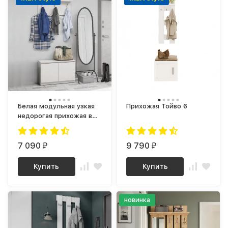
Белая модульная узкая
Прихожая Тойво 6
недорогая прихожая в
маленький коридор -
вешалка и тумба-
обувница, СИТИ
7 090
9 790
₽
₽
Купить
Купить
новинка