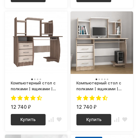
Компьютерный стол с
Компьютерный стол с
полками | ящиками |
полками | ящиками |
тумбой | надстройкой
тумбой | надстройкой
СК-03 (ясень шимо
СК-03 (сонома / белый)
светлый / темный)
12 740
12 740
₽
₽
Купить
Купить