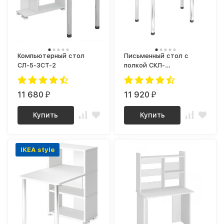
Компьютерный стол
Письменный стол с
СЛ-5-3СТ-2
полкой СКЛ-
Софт120МО+НКИЛ120
11 680
11 920
₽
₽
Купить
Купить
IKEA style