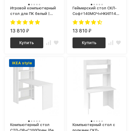
Игровой компьютерный
Геймерский стол СКЛ-
стол для ПК белый |
Софт140МОЧ+НКИЛ140
Геймерский СКЛ-
WHITE
Игр120МО+НКИЛ120
13 810
13 810
₽
₽
Купить
Купить
IKEA style
Компьютерный стол
Компьютерный стол с
СТЛ-ОВ+С100Прям (без
полками СКЛ-