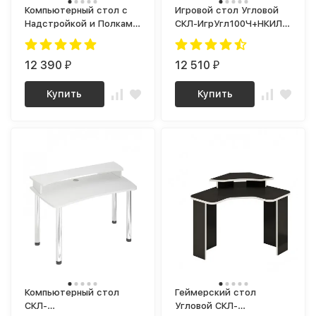
Компьютерный стол с
Игровой стол Угловой
Надстройкой и Полками
СКЛ-ИгрУгл100Ч+НКИЛ-
СКЛ-Прям 80 (без
УГЛЧ RED
тумбы) + НКЛХ-80
12 390
12 510
₽
₽
Купить
Купить
Компьютерный стол
Геймерский стол
СКЛ-
Угловой СКЛ-