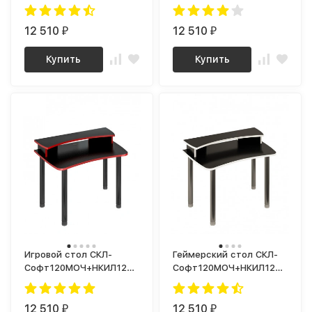
Софт140МО+НКИЛ140
ИгрУгл100Ч+НКИЛ-УГЛЧ
WHITE
12 510
12 510
₽
₽
Купить
Купить
Игровой стол СКЛ-
Геймерский стол СКЛ-
Софт120МОЧ+НКИЛ120
Софт120МОЧ+НКИЛ120
RED
WHITE
12 510
12 510
₽
₽