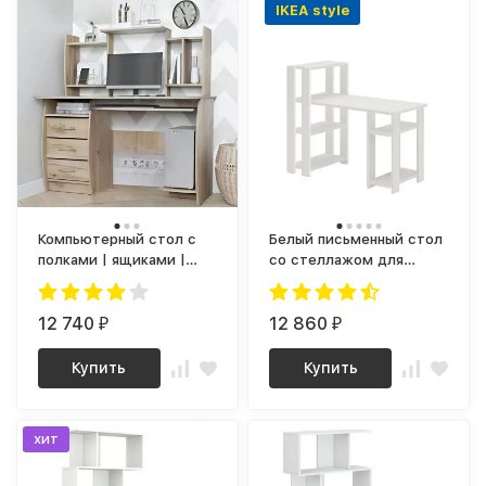
IKEA style
Компьютерный стол с
Белый письменный стол
полками | ящиками |
со стеллажом для
тумбой | надстройкой
школьника с полками |
СК-03 (дуб крафт
стол для маникюра |
серый)
12 740
письменный стол как
12 860
₽
₽
IKEA IVAR (ИКЕА ИВАР)
СТН 110-130
Купить
Купить
хит