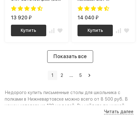
тумбы)
Прям100+НКЛХ-100 (без
тумбы)
13 920
14 040
₽
₽
Купить
Купить
Показать все
1
2
...
5
Недорого купить письменные столы для школьника с
полками в Нижневартовске можно всего от 8 500 руб. В
нашем каталоге из 129 моделей, Вы найдете по низкой
Читать далее
цене (дёшево): Качественные фото и удобный поиск по
параметрам, сравнение моделей по характеристикам дают
возможность выбрать стол письменный для школьника с
полками по нужным габаритам или цвету, учитывая
свободное пространство в комнате и интерьер помещения.