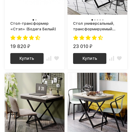
Стол-трансформер
Стол универсальный,
«Стэп» (Бодега Белый)
трансформируемый
Генри Белый премиум /
Черный
19 820
23 010
₽
₽
Купить
Купить