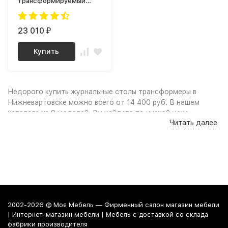
трансформируемый
Генри Дуб шерман /
Черный
23 010
₽
Купить
Недорого купить журнальные столы трансформеры в
Нижневартовске можно всего от 14 400 руб. В нашем
каталоге из 9 моделей, Вы найдете по низкой цене
Читать далее
(дёшево): Качественные фото и удобный поиск по
параметрам, сравнение моделей по характеристикам дают
возможность выбрать журнальный стол трансформер по
нужным габаритам или цвету, учитывая свободное
пространство в комнате и интерьер помещения. Выгодные
цены, акции, скидки, промокоды и распродажа мебели
позволят Вам заметно сэкономить на покупке. Надежная
гарантия, покупка мебели в рассрочку от магазина или
2002-2026 © Моя Мебель — Фирменный салон магазин мебели
удобный кредит сделают покупку по настоящему
| Интернет-магазин мебели | Мебель с доставкой со склада
выгодной и приятной.
фабрики производителя