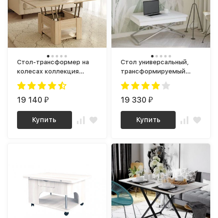
Стол-трансформер на
Стол универсальный,
колесах коллекция
трансформируемый
NOBILE
Андрэ Хром ЛДСП
Белый / Черный
19 140
19 330
₽
₽
Купить
Купить