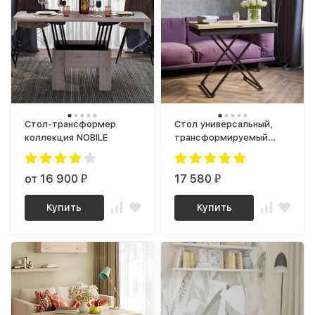
Стол-трансформер
Стол универсальный,
коллекция NOBILE
трансформируемый
Андрэ Loft ЛДСП Дуб
вотан / Черный
от 16 900
17 580
₽
₽
Купить
Купить