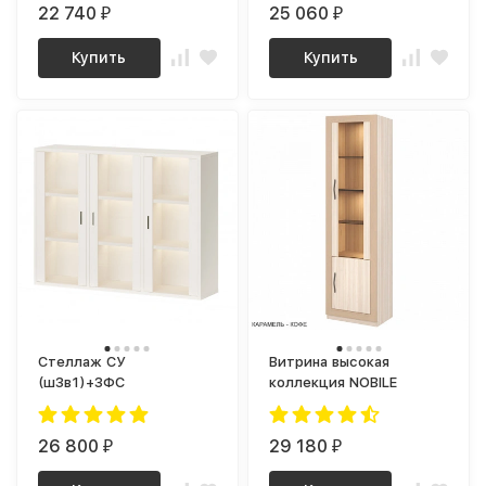
22 740
25 060
₽
₽
Купить
Купить
Стеллаж СУ
Витрина высокая
(ш3в1)+3ФС
коллекция NOBILE
26 800
29 180
₽
₽