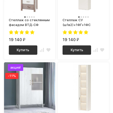
Стеллаж со стеклянным
Стеллаж СУ
фасадом ВТД-СФ
(ш1в2)+1ФГ+1ФС
19 140
19 140
₽
₽
Купить
Купить
акция!
-11%