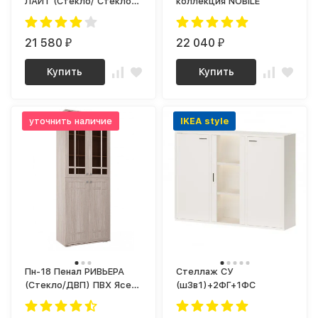
ЛАЙТ (Стекло/ Стекло)
коллекция NOBILE
ПВХ Белый/ корпус Дуб
Сонома
21 580
22 040
₽
₽
Купить
Купить
уточнить наличие
IKEA style
Пн-18 Пенал РИВЬЕРА
Стеллаж СУ
(Стекло/ДВП) ПВХ Ясень
(ш3в1)+2ФГ+1ФС
Шимо Светлый/ корпус
Ясень Шимо Светлый