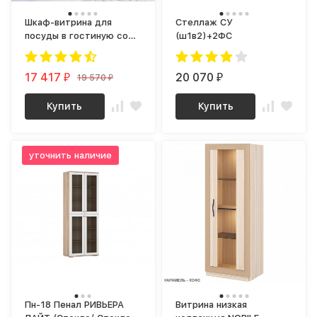
Шкаф-витрина для
Стеллаж СУ
посуды в гостиную со
(ш1в2)+2ФС
стеклом в стиле лофт
металл virton 21
(винтерберг)
17 417
20 070
19 570
₽
₽
₽
Купить
Купить
уточнить наличие
Пн-18 Пенал РИВЬЕРА
Витрина низкая