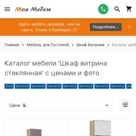
Здесь мебель дешевле, чем на
Подробнее...
Авито, Озоне и Валберис 👉🏻
Главная
Мебель для Гостиной
Шкаф Витрина
Каталог меб
Каталог мебели 'Шкаф витрина
стеклянная' с ценами и фото
Цена