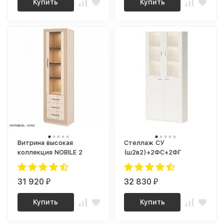
Купить
Купить
Витрина высокая
Стеллаж СУ
коллекция NOBILE 2
(ш2в2)+2ФС+2ФГ
31 920
32 830
₽
₽
Купить
Купить