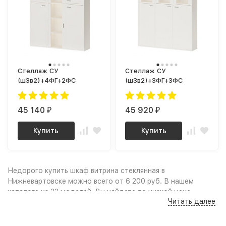
Стеллаж СУ
Стеллаж СУ
(ш3в2)+4ФГ+2ФС
(ш3в2)+3ФГ+3ФС
45 140
45 920
₽
₽
Купить
Купить
Недорого купить шкаф витрина стеклянная в
Нижневартовске можно всего от 6 200 руб. В нашем
каталоге из 22 моделей, Вы найдете по низкой цене
Читать далее
(дёшево): Качественные фото и удобный поиск по
параметрам, сравнение моделей по характеристикам дают
возможность выбрать шкаф витрину стеклянную по нужным