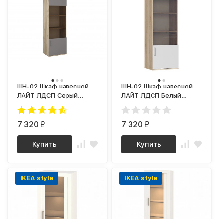
ШН-02 Шкаф навесной
ШН-02 Шкаф навесной
ЛАЙТ ЛДСП Серый
ЛАЙТ ЛДСП Белый
Графит / Дуб Крафт
Бриллиант / корпус Дуб
Сонома Светлый
7 320
7 320
₽
₽
Купить
Купить
IKEA style
IKEA style