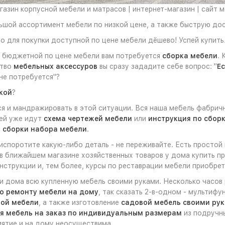
азин корпусной мебели и матрасов | интернет-магазин | сайт 
льшой ассортимент мебели по низкой цене, а также быструю до
о для покупки доступной по цене мебели дёшево! Успей купить
м бюджетной по цене мебели вам потребуется
сборка мебели
. 
ство
мебельных аксессуров
вы сразу зададите себе вопрос: "
Ес
не потребуется"?
кой
?
 и мандражировать в этой ситуации. Вся наша мебель фабричн
ней уже идут
схема чертежей мебели
или
инструкция по сбор
 сборки набора мебели
.
 испоротите какую-либо деталь - не переживайте. Есть простой
 в ближайшем магазине хозяйственных товаров у дома купить пр
струкции и, тем более, курсы по реставрации мебели приобрет
ли дома всю купленную мебель своими руками. Несколько часов
о ремонту мебели на дому
, так сказать 2-в-одном - мультиф
ной мебели
, а также изготовление
садовой мебель своими ру
я мебель на заказ по индивидуальным размерам
из подручны
иятие и на дому неосуществима.