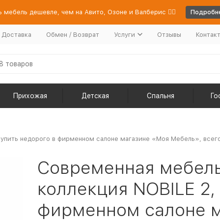
 мебель дешевле, чем на Авито, Озоне и Валберис 👉🏻
Подробне
/ Доставка
Обмен / Возврат
Услуги
Отзывы
Контак
Прихожая
Детская
Спальня
Го
упить недорого в фирменном салоне магазине «Моя Мебель», всего
Современная мебел
коллекция NOBILE 2,
фирменном салоне 