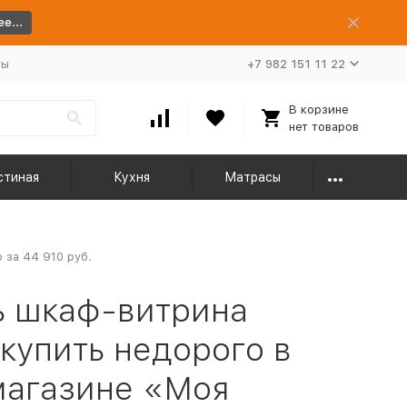
е...
ты
+7 982 151 11 22
В корзине
нет товаров
стиная
Кухня
Матрасы
 за 44 910 руб.
ь шкаф-витрина
 купить недорого в
магазине «Моя