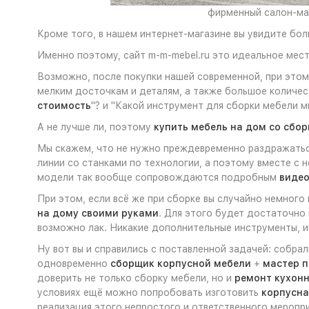
фирменный салон-маг
Кроме того, в нашем интернет-магазине вы увидите бо
Именно поэтому, сайт m-m-mebel.ru это идеальное мест
Возможно, после покупки нашей современной, при это
мелким досточкам и деталям, а также большое количе
стоимость
"? и "Какой инструмент для сборки мебели м
А не лучше ли, поэтому
купить мебель на дом со сбор
Мы скажем, что не нужно преждевременно раздражаться
линии со станками по технологии, а поэтому вместе с 
модели так вообще сопровождаются подробным
видео
При этом, если всё же при сборке вы случайно немного
на дому своими руками
. Для этого будет достаточно
возможно лак. Никакие дополнительные инструменты, ин
Ну вот вы и справились с поставленной задачей: собра
одновременно
сборщик корпусной мебели
+
мастер п
доверить не только сборку мебели, но и
ремонт кухон
условиях ещё можно попробовать изготовить
корпусна
реализация этого непростого и ответственного меропр