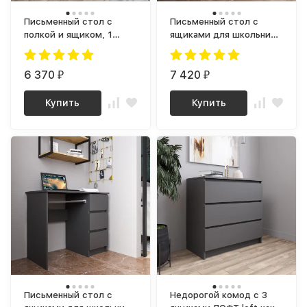
Письменный стол с
Письменный стол с
полкой и ящиком, 1
ящиками для школьника
тумбой, аналог ИКЕА
с полкой и тумбой
ЭЙЛЕР (IKEA EJLER) МС-1
аналог ИКЕА ЭЙЛЕР (IKEA
правый (МП), Графит МС
6 370
EJLER) МС-6 левый
7 420
₽
₽
мори
(МП/3), графит МС мори
Купить
Купить
Письменный стол с
Недорогой комод с 3