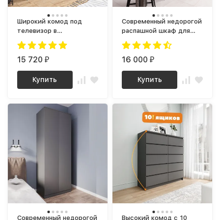
Широкий комод под
Современный недорогой
телевизор в
распашной шкаф для
современном стиле,
одежды с полками и 2
Графит МК 1600.1 (МП)
ящиками Графит МШ
МС мори
15 720
900.1 (МП) МС мори
16 000
₽
₽
Купить
Купить
Современный недорогой
Высокий комод с 10