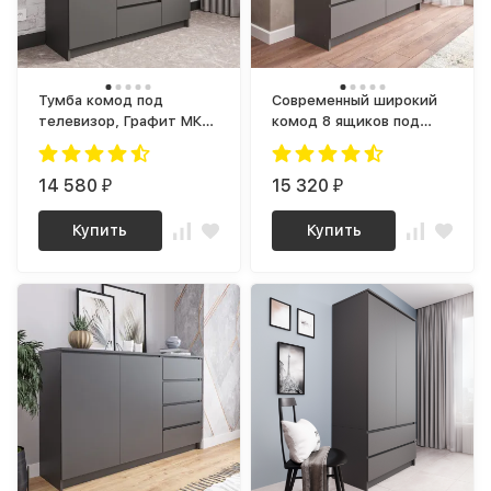
Тумба комод под
Современный широкий
телевизор, Графит МК
комод 8 ящиков под
1200.4 (МП) МС мори
телевизор, графит МК
1200.8 (МП) МС мори
14 580
15 320
₽
₽
Купить
Купить