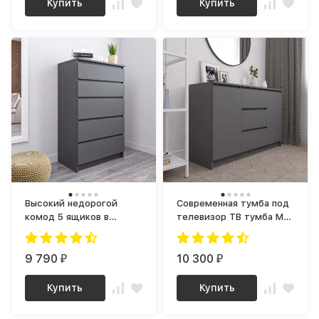
Купить
Купить
Высокий недорогой
Современная тумба под
комод 5 ящиков в
телевизор ТВ тумба МК
спальню Графит МК
1200.3 (МП) Графит МС
700.5 (МП) МС мори
мори
9 790
10 300
₽
₽
Купить
Купить