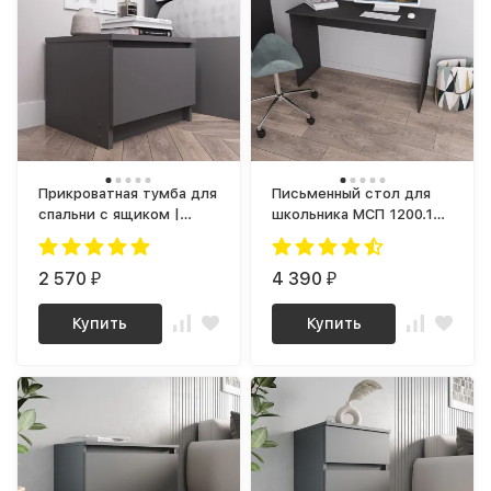
Прикроватная тумба для
Письменный стол для
спальни с ящиком |
школьника МСП 1200.1
Тумбочка в спальню
(МП) Графит, МС Мори
ТПМ 400.1 (МП) графит
мори
2 570
4 390
₽
₽
Купить
Купить