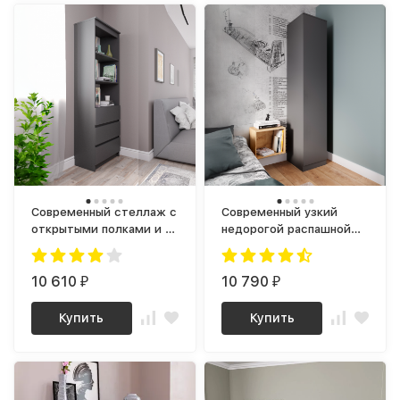
Современный стеллаж с
Современный узкий
открытыми полками и 3
недорогой распашной
ящиками для хранения
шкаф пенал для одежды
как ИКЕА БРИМНЕС (IKEA
с полками Графит МШ
BRIMNES), Графит МСТ
10 610
400.1 (МП) МС мори
10 790
₽
₽
600.3 (МП) МС мори
Купить
Купить