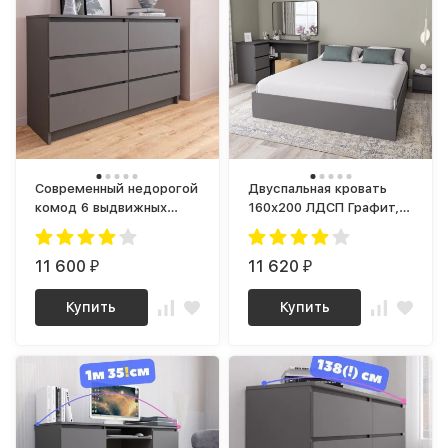
Современный недорогой
Двуспальная кровать
комод 6 выдвижных
160х200 ЛДСП Графит,
ящиков Графит МК
КРМ 1600.1 (МП/2) МС
1200.6 (МП) МС мори
мори
11 600
11 620
₽
₽
Купить
Купить