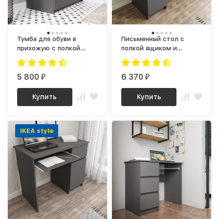
Тумба для обуви в
Письменный стол с
прихожую с полкой
полкой ящиком и
напольная, Антресоль на
тумбой, аналог ИКЕА
шкаф для одежды МА
ЭЙЛЕР (IKEA EJLER) МС-1
900.1 (МП) Графит МС
5 800
левый (МП), Графит МС
6 370
₽
₽
мори
мори
Купить
Купить
IKEA style