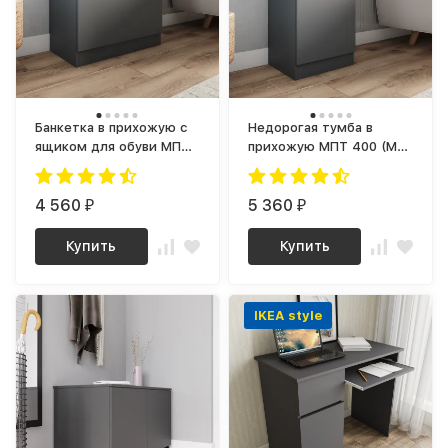
Банкетка в прихожую с
Недорогая тумба в
ящиком для обуви МПТ
прихожую МПТ 400 (МП)
600 (МП) недорого,
ЛДСП Графит, МС мори
ЛДСП Графит МС Мори
4 560
5 360
₽
₽
Купить
Купить
IKEA style