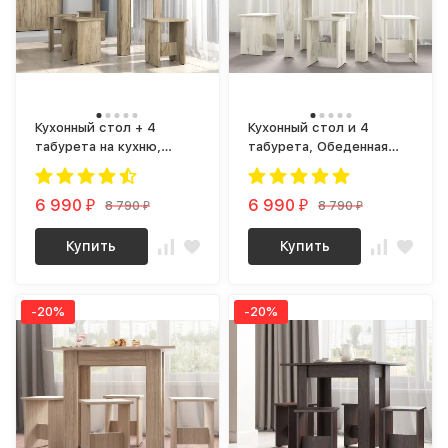
Кухонный стол + 4
Кухонный стол и 4
табурета на кухню,
табурета, Обеденная
Обеденная группа ОГ-01
группа ОГ-01 ЛДСП
ЛДСП крафт серый
крафт белый
6 990
6 990
8 790
8 790
₽
₽
₽
₽
Купить
Купить
-20%
-20%