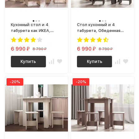
Кухонный стол и 4
Стол кухонный и 4
табурета как ИКЕА,
табурета, Обеденная
Обеденная группа ОГ-01
группа ОГ-01 ЛДСП дуб
ЛДСП сонома
венге
6 990
6 990
8 790
8 790
₽
₽
₽
₽
Купить
Купить
-20%
-20%