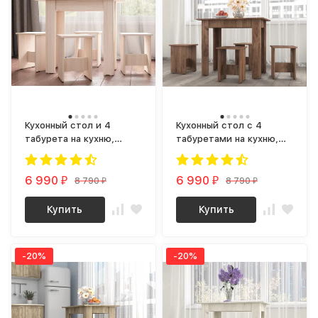
Кухонный стол и 4
Кухонный стол с 4
табурета на кухню,
табуретами на кухню,
Обеденная группа ОГ-01
Обеденная группа ОГ-01
ЛДСП дуб молочный
ЛДСП крафт табачный
6 990
6 990
8 790
8 790
₽
₽
₽
₽
Купить
Купить
-20%
-20%