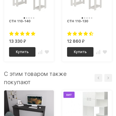
СТН 110-140
СТН 110-130
13 330
12 860
₽
₽
Купить
Купить
C этим товаром также
покупают
хит