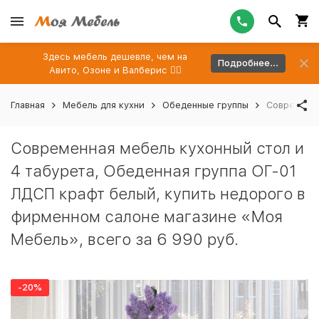
Здесь мебель дешевле, чем на
Подробнее...
Авито, Озоне и Валберис 👉🏻
Главная
Мебель для кухни
Обеденные группы
Современна
Современная мебель кухонный стол и
4 табурета, Обеденная группа ОГ-01
ЛДСП крафт белый, купить недорого в
фирменном салоне магазине «Моя
Мебель», всего за 6 990 руб.
-20%