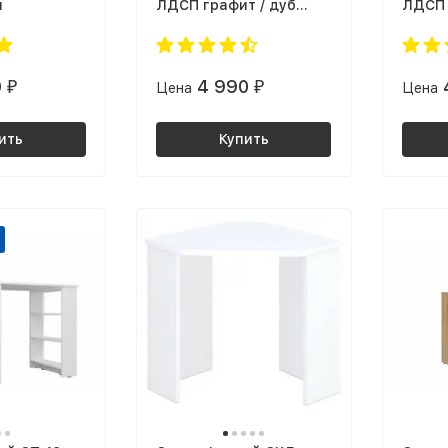
й
ЛДСП графит / дуб
ЛДСП 
крафт золотой
0
4 990
₽
Цена
₽
Цена
ить
Купить