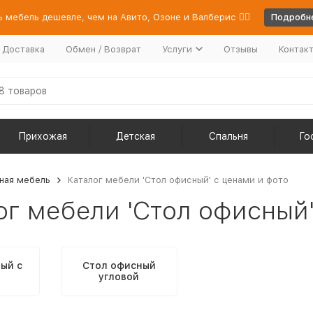
 мебель дешевле, чем на Авито, Озоне и Валберис 👉🏻
Подробне
/ Доставка
Обмен / Возврат
Услуги
Отзывы
Контак
Прихожая
Детская
Спальня
Го
ная мебель
Каталог мебели 'Cтол офисный' с ценами и фото
ог мебели 'Cтол офисный'
ый с
Стол офисный
й
угловой