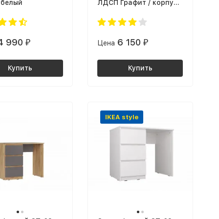
белый
ЛДСП Графит / корпус
дуб Крафт золотой
4 990
6 150
₽
Цена
₽
Купить
Купить
IKEA style