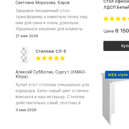
Cтол офисны
Светлана Морозова. Киров
ЛДСП Белы
Заказала письменный стол-
трансформер и навесную полку над
ним для сына и очень довольна.
Идеальное решение для комнаты
6 15
Цена
школьника. ЛДСП в сочетании
21 мая 2026
цветов графит и дуб крафт золотой
Куп
выглядит очень стильно и
Стеллаж СЛ-5
современно. Самое главное это
трансформация стола. Столешница
легко поворачивается, превращая
прямой стол (парту) в удобный
Алексей Субботин, Сургут (ХМАО-
IKEA style
Югра)
угловой стол для письма и
рисования. Тумба вместительная,
Купил этот стеллаж специально для
сын хранит там свои тетради и
коридора. Бело‑серый цвет отлично
книжки. Сборка прошла довольно
вписался в наш интерьер. Стеллаж
быстро и непринужденно,
действительно узкий, поэтому в
инструкция подробная, все детали
коридоре не загромождает проход,
3 мая 2026
на месте. Магазин сработал
а чтобы лучше держался закрепил
оперативно, доставка была в срок.
его к стене. Полки не прогибаются.
Ребёнок в восторге. Спасибо «Моя
Сборка заняла около 40 минут,