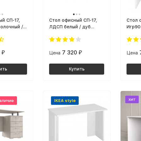
й СП-17,
Cтол офисный СП-17,
Cтол 
олочный /
ЛДСП белый / дуб
Игр90
бунратти
0
7 320
₽
Цена
₽
Цена
ить
Купить
хит
аличие
IKEA style