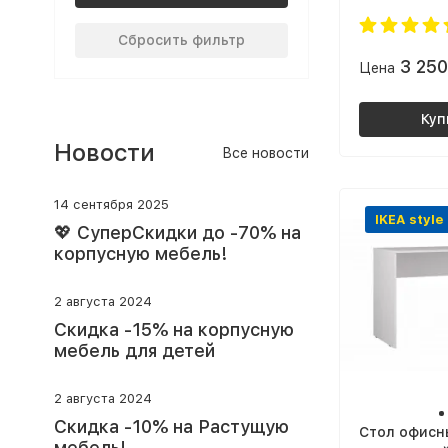
светлый / я
темный
Сбросить фильтр
3 25
Цена
Куп
Новости
Все новости
14 сентября 2025
IKEA style
💖 СуперСкидки до -70% на
корпусную мебель!
2 августа 2024
Скидка -15% на корпусную
мебель для детей
2 августа 2024
Скидка -10% на Растущую
Cтол офисны
мебель!