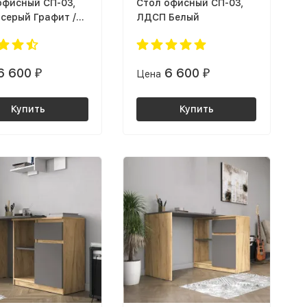
офисный СП-03,
Cтол офисный СП-03,
серый Графит /
ЛДСП Белый
с дуб Крафт
ой
6 600
6 600
₽
Цена
₽
Купить
Купить