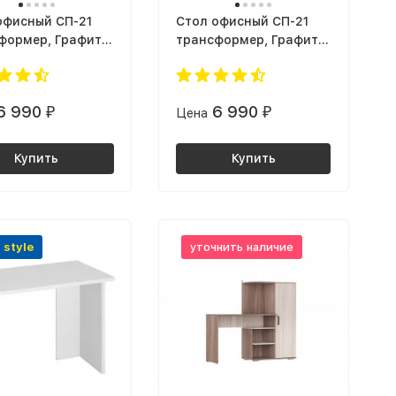
офисный СП-21
Cтол офисный СП-21
формер, Графит /
трансформер, Графит /
рафт золотой
дуб Крафт золотой
6 990
6 990
₽
Цена
₽
Купить
Купить
 style
уточнить наличие