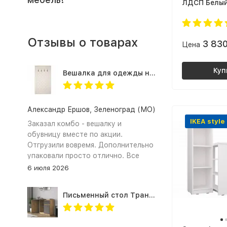
ЛДСП Белы
Отзывы о товарах
3 83
Цена
Куп
Вешалка для одежды настенная в прихожую Оливия Н2, экокожа молочная
Александр Ершов, Зеленоград (МО)
IKEA style
Заказал комбо - вешалку и
обувницу вместе по акции.
Отгрузили вовремя. Дополнительно
упаковали просто отлично. Все
получили и собрали. Документы на
6 июля 2026
оплату по безналу предоставили.
Спасибо!
Письменный стол Трансформер для школьника с тумбой СП-21 СИТИ ЛДСП графит / дуб крафт золотой