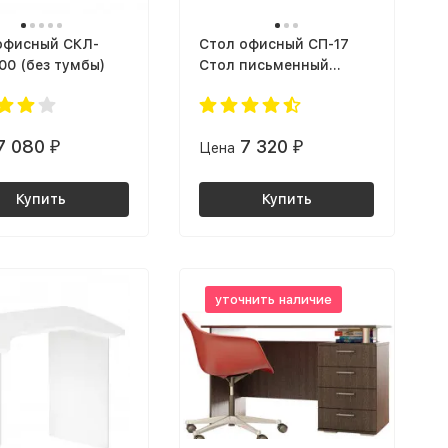
офисный СКЛ-
Cтол офисный СП-17
00 (без тумбы)
Стол письменный
УЛЬТРА Ясень Шимо
Светлый (3356 PR)/
Шимо Темный (3357
7 080
7 320
₽
Цена
₽
PR)/ корпус Ясень
Шимо Темный (3357
PR)
Купить
Купить
уточнить наличие