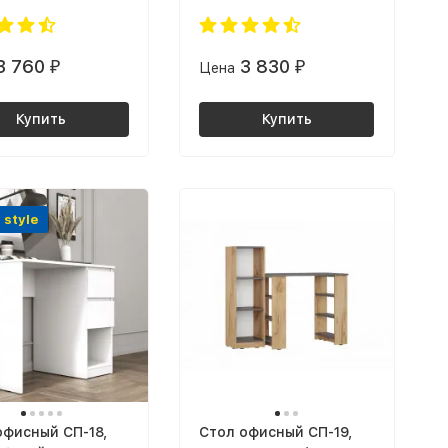
ый / ясень шимо
дуб Крафт золотой
й
3 760
3 830
₽
Цена
₽
Купить
Купить
 style
офисный СП-18,
Cтол офисный СП-19,