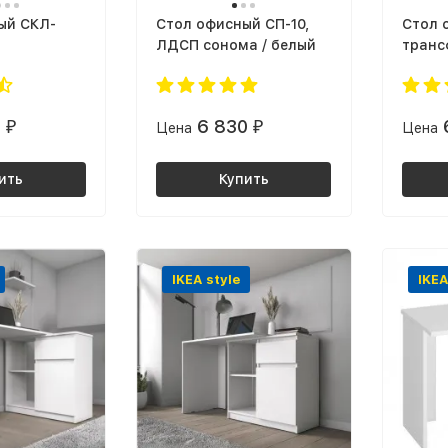
ый СКЛ-
Cтол офисный СП-10,
Cтол 
ЛДСП сонома / белый
транс
дуб К
0
6 830
₽
Цена
₽
Цена
ить
Купить
IKEA style
IKEA