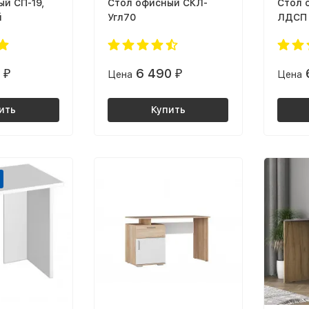
й СП-19,
Cтол офисный СКЛ-
Cтол 
й
Угл70
ЛДСП 
корпу
золот
0
6 490
₽
Цена
₽
Цена
ить
Купить