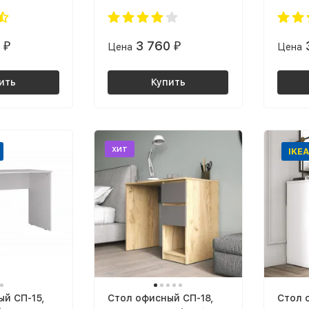
сень шимо
венге
светл
темны
0
3 760
₽
Цена
₽
Цена
ить
Купить
хит
IKEA
й СП-15,
Cтол офисный СП-18,
Cтол 