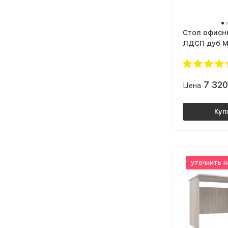
Cтол офисны
ЛДСП дуб М
Венге
7 32
Цена
Куп
уточнить н