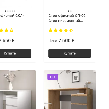
офисный СКЛ-
Cтол офисный СП-02
Стол письменный
ЛДСП Дуб Венге (6495
PR)
7 550
7 560
₽
Цена
₽
Купить
Купить
хит