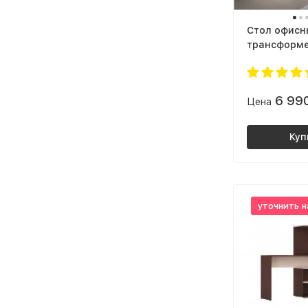
Cтол офисн
трансформе
6 99
Цена
Куп
уточнить н