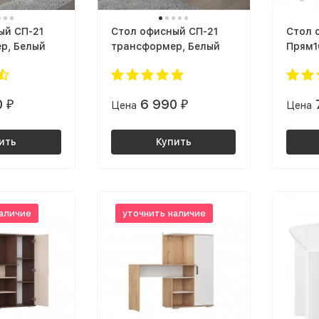
ый СП-21
Cтол офисный СП-21
Cтол 
р, Белый
трансформер, Белый
Прям1
0
6 990
₽
Цена
₽
Цена
ить
Купить
аличие
уточнить наличие