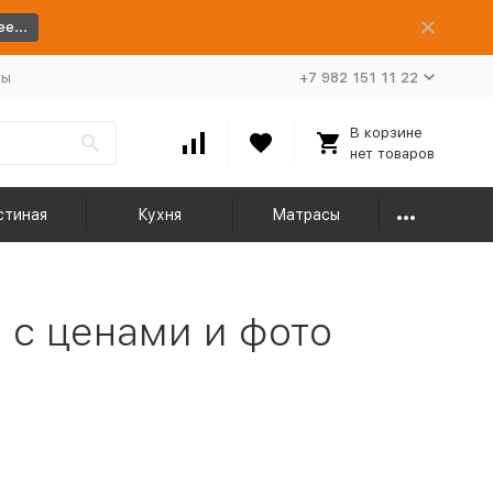
е...
ты
+7 982 151 11 22
В корзине
нет товаров
стиная
Кухня
Матрасы
 с ценами и фото