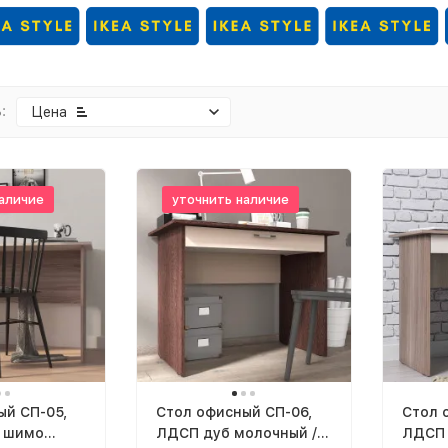
:
Цена
аличие
уточнить наличие
ый СП-05,
Cтол офисный СП-06,
Cтол 
 шимо
ЛДСП дуб молочный /
ЛДСП 