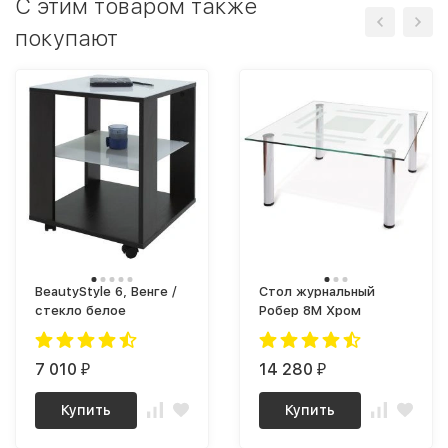
C этим товаром также
покупают
BeautyStyle 6, Венге /
Стол журнальный
стекло белое
Робер 8М Хром
7 010
14 280
₽
₽
Купить
Купить