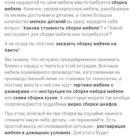
этом недорогой по цене мебели вам потребуется
сборка
мебели
. Конечно, увидев корпусную мебель, разобранную
по мелким досточкам и деталям, а также большое
количество
мелких деталей
вы сразу зададите себе
вопрос: "
Какова стоимость сборки мебели
"? и "Какой
инструмент для сборки мебели мне потребуется"?
А не лучше ли, поэтому
заказать сборку мебели на
Авито
?
Мы скажем, что не нужно преждевременно принимать
близко к сердцу и терпеть в этой ситуации. Вся наша
мебель конвейерного производства, изготовленная на
производственной линии со станками по технологии, а
поэтому вместе с ней уже идут
чертежи мебели с
размерами
или
инструкция по сборке набора мебели
или
схема сборки кухни
. А некоторые модели так вообще
сопровождаются подробным
видео сборки шкафов
.
При этом, если всё же при сборке вы случайно немного
сломаете какую-либо деталь - не переживайте. Есть
простой выход из сложившейся ситуации -
реставрация
мебели в домашних условиях
. Для этого будет