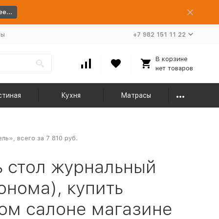
е...
ты
+7 982 151 11 22
В корзине
нет товаров
стиная
Кухня
Матрасы
ь», всего за 7 810 руб.
 стол журнальный
нома), купить
ом салоне магазине