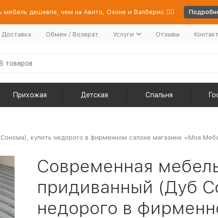
 мебель дешевле, чем на Авито, Озоне и Валберис 👉🏻
Подробне
/ Доставка
Обмен / Возврат
Услуги
Отзывы
Контак
Прихожая
Детская
Спальня
Го
онома), купить недорого в фирменном салоне магазине «Моя Мебел
Современная мебель
придиванный (Дуб Со
недорого в фирменн