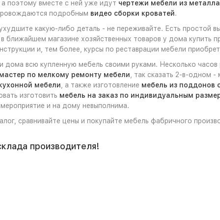
 а поэтому вместе с ней уже идут
чертежи мебели из металла
опровождаются подробным
видео сборки кроватей
.
 ухудшите какую-либо деталь - не переживайте. Есть простой 
 в ближайшем магазине хозяйственных товаров у дома купить п
струкции и, тем более, курсы по реставрации мебели приобрет
ли дома всю купленную мебель своими руками. Несколько часов
мастер по мелкому ремонту мебели
, так сказать 2-в-одном 
кухонной мебели
, а также изготовление
мебель из поддонов 
овать изготовить
мебель на заказ по индивидуальным разме
 мероприятие и на дому невыполнима.
талог, сравнивайте цены и покупайте мебель фабричного произв
склада производителя!