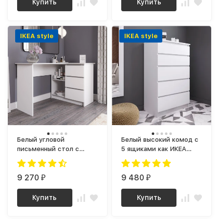
Купить
Купить
IKEA style
IKEA style
Белый угловой
Белый высокий комод с
письменный стол с
5 ящиками как ИКЕА
тумбой и ящиками,
МАЛЬМ МК 700.5 (МП/3)
универсальный МС-16
МС мори
(МП/3) МС мори
9 270
9 480
₽
₽
Купить
Купить