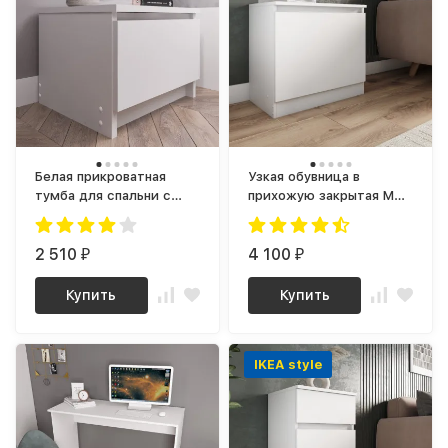
Белая прикроватная
Узкая обувница в
тумба для спальни с
прихожую закрытая МПТ
ящиком ТПМ 400.1
600 (МП) недорого,
(МП/3) мори
ЛДСП Белый МС Мори
2 510
4 100
₽
₽
Купить
Купить
IKEA style