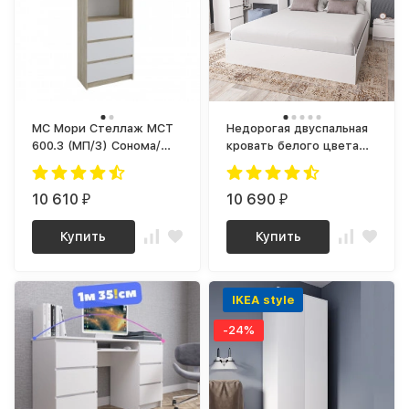
МС Мори Стеллаж МСТ
Недорогая двуспальная
600.3 (МП/3) Сонома/
кровать белого цвета
Белый
160х200 КРМ 1600.1
(МП/3) МС мори
10 610
10 690
₽
₽
Купить
Купить
IKEA style
-24%