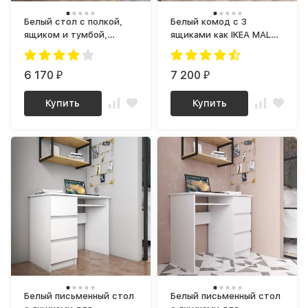
Белый стол с полкой,
Белый комод с 3
ящиком и тумбой,
ящиками как IKEA MALM
аналог ИКЕА ЭЙЛЕР (IKEA
(ИКЕА МАЛЬМ) МК 800.1
EJLER) МС-1 правый
(МП/3) МС мори
(МП/3) МС мори
6 170
7 200
₽
₽
Купить
Купить
Белый письменный стол
Белый письменный стол