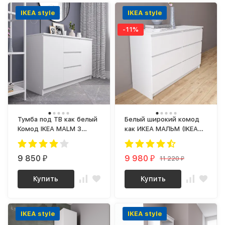
IKEA style
IKEA style
-11%
Тумба под ТВ как белый
Белый широкий комод
Комод IKEA MALM 3
как ИКЕА МАЛЬМ (IKEA
ящика МК 1200.3 (МП/3)
MALM) 6 ящиков МК
МС мори
1200.6 (МП/3) МС мори
9 850
9 980
11 220
₽
₽
₽
Купить
Купить
IKEA style
IKEA style