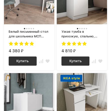
Белый письменный стол
Узкая тумба в
для школьника МСП
прихожую, спальню,
1200.1 (МП/3) МС Мори
офис МПТ 400 (МП/3)
ЛДСП Белый, МС мори
4 380
4 810
₽
₽
Купить
Купить
IKEA style