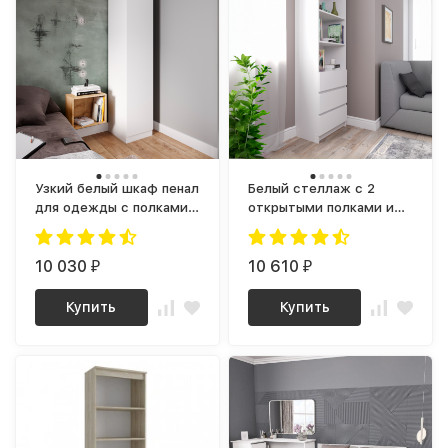
Узкий белый шкаф пенал
Белый стеллаж с 2
для одежды с полками в
открытыми полками и
прихожую или на кухню
ящиками для хранения
МШ 400.1 (МП/3) МС
как ИКЕА БРИМНЕС (IKEA
мори
10 030
BRIMNES) МСТ 600.3
10 610
₽
₽
(МП/3) МС мори
Купить
Купить