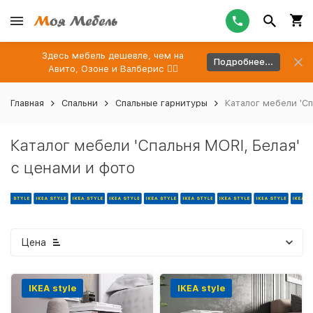
Здесь мебель дешевле, чем на
Подробнее...
Авито, Озоне и Валберис 👉🏻
Главная
Спальни
Спальные гарнитуры
Каталог мебели 'Сп
Каталог мебели 'Спальня MORI, Белая'
с ценами и фото
Цена
IKEA style
IKEA style