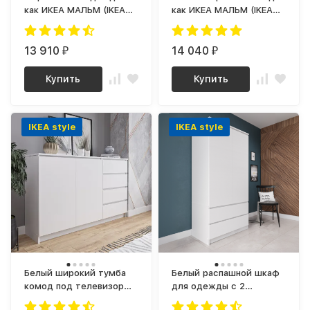
как ИКЕА МАЛЬМ (IKEA
как ИКЕА МАЛЬМ (IKEA
MALM) 6 ящиков МК
MALM) 8 ящиков МК
1380.6 (МП/3) сонома /
1200.8 (МП/3) МС мори
белый МС мори
13 910
14 040
₽
₽
Купить
Купить
IKEA style
IKEA style
Белый широкий тумба
Белый распашной шкаф
комод под телевизор
для одежды с 2
как ИКЕА МАЛЬМ (IKEA
ящиками как IKEA