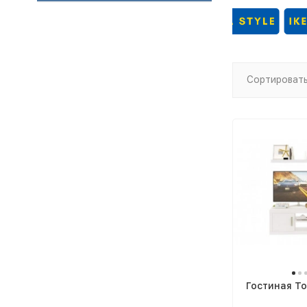
детскую комнату для книг, коробок
с игрушками и мелкой бытовой
техники.
Сортировать
Гостиная То