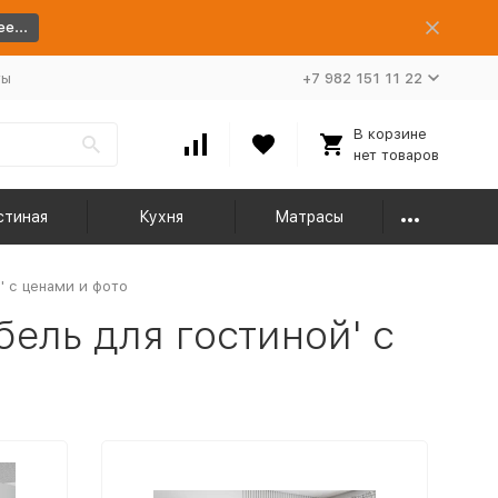
е...
ты
+7 982 151 11 22
В корзине
нет товаров
стиная
Кухня
Матрасы
' с ценами и фото
ель для гостиной' с