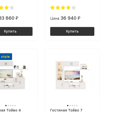
33 860
36 940
₽
Цена
₽
Купить
Купить
 style
ная Тойво 4
Гостиная Тойво 7