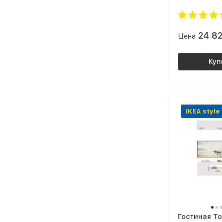
24 8
Цена
Куп
IKEA style
Гостиная То