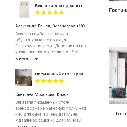
Вешалка для одежды настенная в прихожую Оливия Н2, экокожа молочная
Гостин
Александр Ершов, Зеленоград (МО)
Заказал комбо - вешалку и
обувницу вместе по акции.
Отгрузили вовремя. Дополнительно
упаковали просто отлично. Все
получили и собрали. Документы на
6 июля 2026
оплату по безналу предоставили.
Спасибо!
Письменный стол Трансформер для школьника с тумбой СП-21 СИТИ ЛДСП графит / дуб крафт золотой
Светлана Морозова. Киров
Заказала письменный стол-
трансформер и навесную полку над
Гост
ним для сына и очень довольна.
Идеальное решение для комнаты
школьника. ЛДСП в сочетании