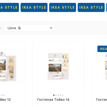
:
Цена
IKEA
йво 13
Гостиная Тойво 14
Гости