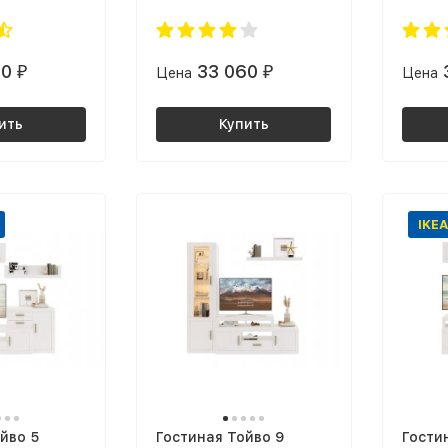
20
33 060
₽
Цена
₽
Цена
ить
Купить
IKEA
йво 5
Гостиная Тойво 9
Гости