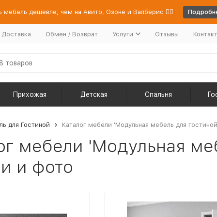
 мебель дешевле, чем на Авито, Озоне и Валберис 👉🏻
Подробне
/ Доставка
Обмен / Возврат
Услуги
Отзывы
Контак
Прихожая
Детская
Спальня
Го
ль для Гостиной
Каталог мебели 'Модульная мебель для гостиной
ог мебели 'Модульная меб
и и фото