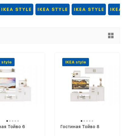
 style
IKEA style
ная Тойво 6
Гостиная Тойво 8