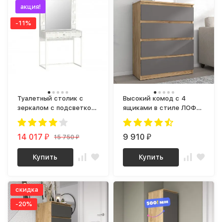
акция!
-11%
Туалетный столик с
Высокий комод с 4
зеркалом с подсветкой
ящиками в стиле ЛОФТ,
| Гримерный |
Недорогой К-01 СИТИ
Косметический
серый графит / дуб
недорого, Трюмо bergen
14 017
крафт золотой
9 910
15 750
₽
₽
₽
2 (винтерберг)
Купить
Купить
скидка
-20%