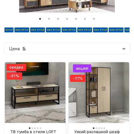
Цена
скидка
акция!
-31%
-11%
ТВ тумба в стиле LOFT
Узкий распашной шкаф