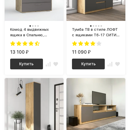
Комод 4 выдвижных
Тумба ТВ в стиле ЛОФТ
ящика в Спальню,
с ящиками Тб-17 СИТИ
Детский, в Гостиную, в
ЛДСП Графит / дуб
Прихожую, ЛОФТ loft
Крафт золотой
wood studio, для
13 100
11 090
₽
₽
одежды, в комнату К-43
ЛАЙТ ЛДСП дуб крафт
Купить
Купить
серый / графит