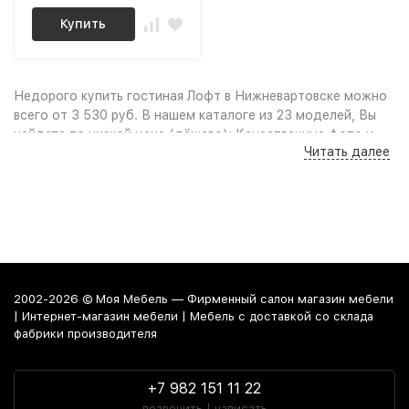
Купить
Недорого купить гостиная Лофт в Нижневартовске можно
всего от 3 530 руб. В нашем каталоге из 23 моделей, Вы
найдете по низкой цене (дёшево): Качественные фото и
Читать далее
удобный поиск по параметрам, сравнение моделей по
характеристикам дают возможность выбрать по нужным
габаритам или цвету, учитывая свободное пространство в
комнате и интерьер помещения. Выгодные цены, акции,
скидки, промокоды и распродажа мебели позволят Вам
заметно сэкономить на покупке. Надежная гарантия,
покупка мебели в рассрочку от магазина или удобный
кредит сделают покупку по настоящему выгодной и
2002-2026 © Моя Мебель — Фирменный салон магазин мебели
приятной.
| Интернет-магазин мебели | Мебель с доставкой со склада
фабрики производителя
Почему купить Гостиная Лофт предпочитают
в
мебельной компании
«Моя Мебель»
+7 982 151 11 22
позвонить | написать