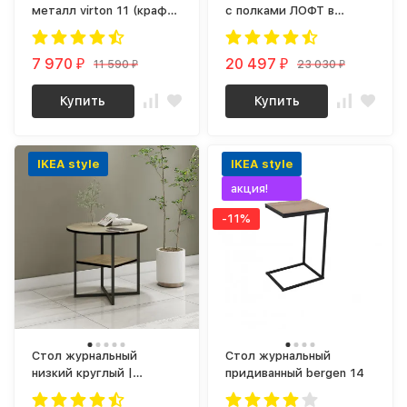
металл virton 11 (крафт
с полками ЛОФТ в
/ черный)
прихожую | на балкон | в
детскую virton 2 (крафт
7 970
золотой)
20 497
11 590
23 030
₽
₽
₽
₽
Купить
Купить
IKEA style
IKEA style
акция!
-11%
Стол журнальный
Стол журнальный
низкий круглый |
придиванный bergen 14
Кофейный столик |