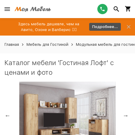
Здесь мебель дешевле, чем на
Подробнее...
Авито, Озоне и Валберис 👉🏻
Главная
Мебель для Гостиной
Модульная мебель для гости
Каталог мебели 'Гостиная Лофт' с
ценами и фото
Previous
Ne