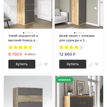
Узкий недорогой и
Шкаф пенал с полками
высокий Комод в
для одежды и 2
прихожую К-02 СИТИ
ящиками ПН-32 СИТИ
ЛДСП серый графит /
ЛДСП серый Графит /
дуб крафт золотой
6 700
дуб Крафт золотой
12 860
8 380
₽
₽
₽
Купить
Купить
новинка