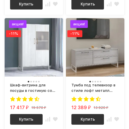
Купить
Купить
акция!
акция!
-11%
-11%
Шкаф-витрина для
Тумба под телевизор в
посуды в гостиную со
стиле лофт металл
стеклом в стиле лофт
virton 1 (винтерберг)
металл virton 21
(винтерберг)
17 417
12 389
19 570
13 920
₽
₽
₽
₽
Купить
Купить