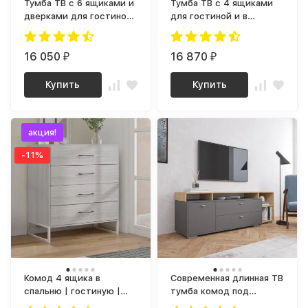
Тумба ТВ с 6 ящиками и
Тумба ТВ с 4 ящиками
дверками для гостиной
для гостиной и в
и в прихожую в стиле
прихожую в стиле LOFT
ЛОФТ Тб-22 СИТИ ЛДСП
Тб-23 СИТИ ЛДСП
серый графит / дуб
16 050
серый Графит / дуб
16 870
₽
₽
крафт золотой
Крафт золотой
Купить
Купить
акция!
-11%
Комод 4 ящика в
Современная длинная ТВ
спальню | гостиную |
тумба комод под
детскую | прихожую |
телевизор, Графит / дуб