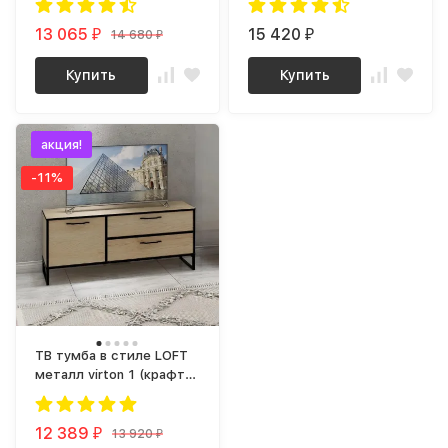
балкон | офис в стиле
бунратти К202 (МП) МС
лофт металл virton 31
13 065
ланс
15 420
14 680
₽
₽
₽
(винтерберг)
Купить
Купить
акция!
-11%
ТВ тумба в стиле LOFT
металл virton 1 (крафт /
черный)
12 389
13 920
₽
₽