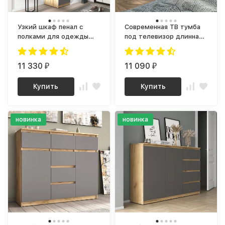
Узкий шкаф пенал с
Современная ТВ тумба
полками для одежды
под телевизор длинная
ШР-01 СИТИ ЛДСП
ТВ-18 СИТИ ЛДСП
серый графит / дуб
серый Графит / дуб
крафт золотой
11 330
Крафт золотой
11 090
₽
₽
Купить
Купить
новинка
новинка