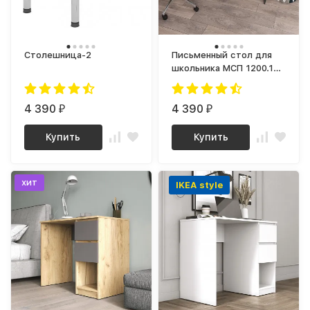
Столешница-2
Письменный стол для
школьника МСП 1200.1
(МП) Графит, МС Мори
4 390
4 390
₽
₽
Купить
Купить
хит
IKEA style