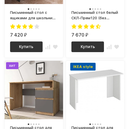
Письменный стол с
Письменный стол белый
ящиками для школьника
СКЛ-Прям120 (без
с полкой и тумбой
тумбы)
аналог ИКЕА ЭЙЛЕР (IKEA
EJLER) МС-6 правый
7 420
7 670
₽
₽
(МП/3), графит МС мори
Купить
Купить
хит
IKEA style
Письменный стол для
Письменный стол для