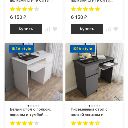
полками СП-19 СИТИ
полками СП-19 СИТИ
ЛДСП Графит / корпус
ЛДСП Белый / корпус
дуб Крафт золотой
Белый
6 150
6 150
₽
₽
Купить
Купить
IKEA style
IKEA style
Белый стол с полкой,
Письменный стол с
ящиком и тумбой,
полкой ящиком и
аналог ИКЕА ЭЙЛЕР (IKEA
тумбой, аналог ИКЕА
EJLER) МС-1 правый
ЭЙЛЕР (IKEA EJLER) МС-1