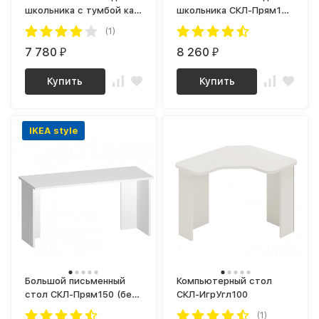
школьника с тумбой как
школьника СКЛ-Прям130
ИКЕА МАЛЬМ (IKEA
(без тумбы)
(1)
MALM) СП-14 сити
графит / дуб крафт
7 780
8 260
₽
₽
золотой
Купить
Купить
IKEA style
Большой письменный
Компьютерный стол
стол СКЛ-Прям150 (без
СКЛ-ИгрУгл100
тумбы) ЛДСП 25мм
(1)