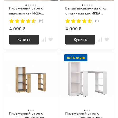
Письменный стол с
Белый письменный стол
ящиками как ИКЕА
с ящиками как ИКЕА
КАЛЛАКС (IKEA KALLAX)
КАЛЛАКС (IKEA KALLAX)
(2)
(1)
СП-18 сити графит / дуб
СП-18 сити
крафт золотой
4 990
4 990
₽
₽
Купить
Купить
IKEA style
Письменный стол с
Письменный стол с