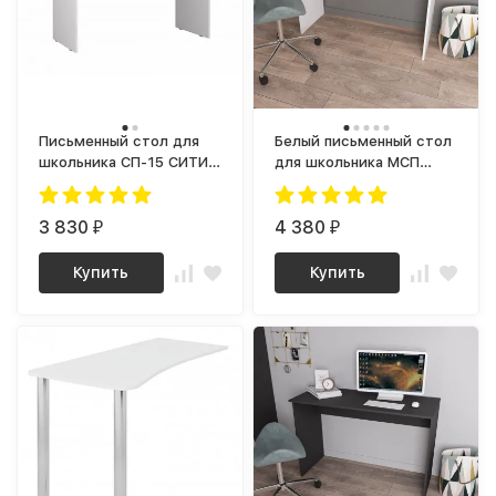
Письменный стол для
Белый письменный стол
школьника СП-15 СИТИ
для школьника МСП
ЛДСП Белый
1200.1 (МП/3) МС Мори
3 830
4 380
₽
₽
Купить
Купить