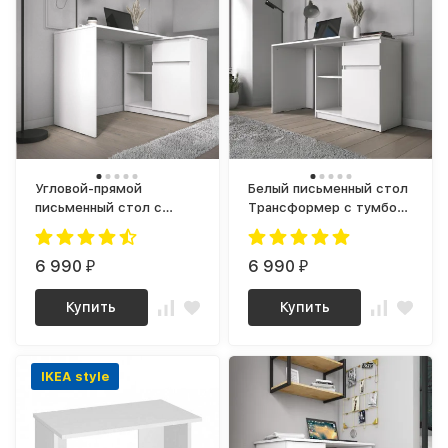
Угловой-прямой
Белый письменный стол
письменный стол с
Трансформер с тумбой,
полкой и ящиком СП-21
ящиком и полкой как
СИТИ ЛДСП Белый
IKEA, СП-21 СИТИ ЛДСП
6 990
6 990
₽
₽
Купить
Купить
IKEA style