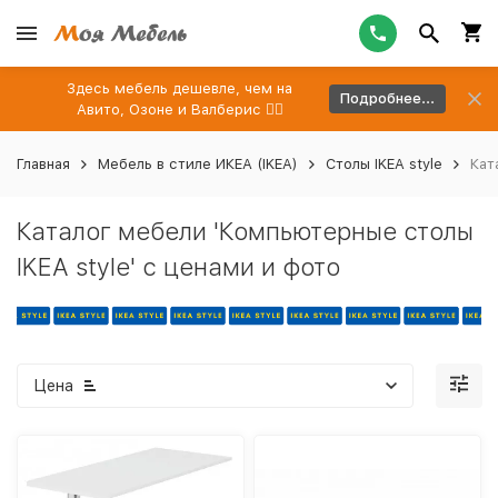
Здесь мебель дешевле, чем на
Подробнее...
Авито, Озоне и Валберис 👉🏻
Главная
Мебель в стиле ИКЕА (IKEA)
Столы IKEA style
Кат
Каталог мебели 'Компьютерные столы
IKEA style' с ценами и фото
Цена