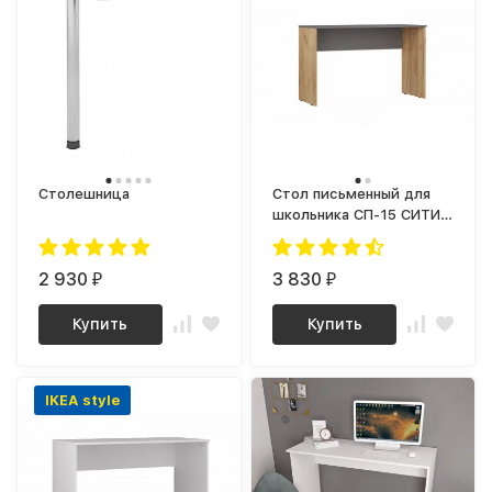
Столешница
Стол письменный для
школьника СП-15 СИТИ
ЛДСП Графит / дуб
Крафт золотой
2 930
3 830
₽
₽
Купить
Купить
IKEA style