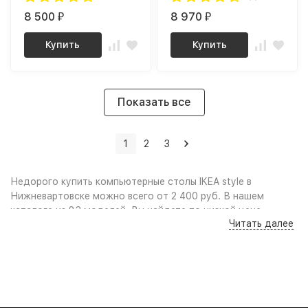
8 500
8 970
₽
₽
Купить
Купить
Показать все
1
2
3
Недорого купить компьютерные столы IKEA style в
Нижневартовске можно всего от 2 400 руб. В нашем
каталоге из 83 моделей, Вы найдете по низкой цене
Читать далее
(дёшево): Качественные фото и удобный поиск по
параметрам, сравнение моделей по характеристикам дают
возможность выбрать по нужным габаритам или цвету,
учитывая свободное пространство в комнате и интерьер
помещения. Выгодные цены, акции, скидки, промокоды и
распродажа мебели позволят Вам заметно сэкономить на