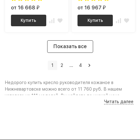
от 16 668
от 16 967
₽
₽
Купить
Купить
Показать все
1
2
...
4
Недорого купить кресло руководителя кожаное в
Нижневартовске можно всего от 11 760 руб. В нашем
каталоге из 111 моделей, Вы найдете по низкой цене
Читать далее
(дёшево): Качественные фото и удобный поиск по
параметрам, сравнение моделей по характеристикам дают
возможность выбрать кресло руководителя кожаное по
нужным габаритам или цвету, учитывая свободное
пространство в комнате и интерьер помещения. Выгодные
цены, акции, скидки, промокоды и распродажа мебели