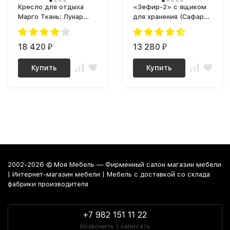
Кресло для отдыха
«Зефир-2» с ящиком
Марго Ткань: Лунар
для хранения (Сафари
ивори / Серый ясень
Стоун)
18 420
13 280
₽
₽
Купить
Купить
2002-2026 © Моя Мебель — Фирменный салон магазин мебели
| Интернет-магазин мебели | Мебель с доставкой со склада
фабрики производителя
+7 982 151 11 22
позвонить | написать