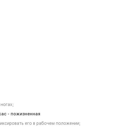
ногах;
кас - пожизненная
фиксировать его в рабочем положении;