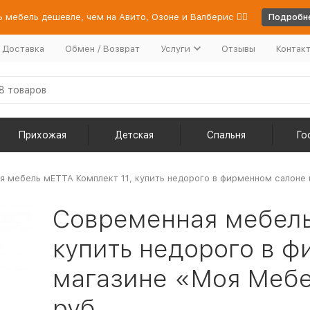
 мебель дешевле, чем на Авито, Озоне и Валберис 👉🏻
Подробне
/ Доставка
Обмен / Возврат
Услуги
Отзывы
Контак
Прихожая
Детская
Спальня
Го
 мебель мЕТТА Комплект 11, купить недорого в фирменном салоне м
Современная мебель
купить недорого в 
магазине «Моя Мебел
руб.