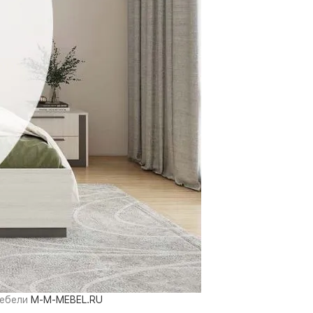
мебели
M-M-MEBEL.RU