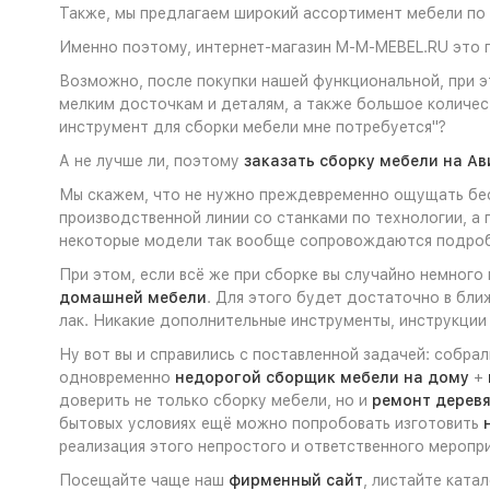
Также, мы предлагаем широкий ассортимент мебели по 
Именно поэтому, интернет-магазин M-M-MEBEL.RU это п
Возможно, после покупки нашей функциональной, при э
мелким досточкам и деталям, а также большое количе
инструмент для сборки мебели мне потребуется"?
А не лучше ли, поэтому
заказать сборку мебели на Ав
Мы скажем, что не нужно преждевременно ощущать бесп
производственной линии со станками по технологии, а
некоторые модели так вообще сопровождаются подр
При этом, если всё же при сборке вы случайно немного
домашней мебели
. Для этого будет достаточно в бли
лак. Никакие дополнительные инструменты, инструкции 
Ну вот вы и справились с поставленной задачей: собра
одновременно
недорогой сборщик мебели на дому
+
доверить не только сборку мебели, но и
ремонт дерев
бытовых условиях ещё можно попробовать изготовить
реализация этого непростого и ответственного меропр
Посещайте чаще наш
фирменный сайт
, листайте ката