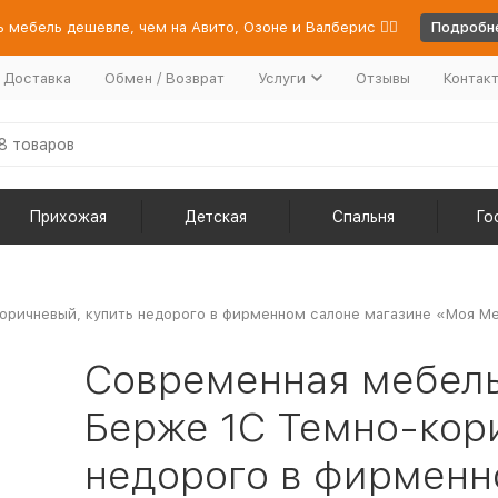
 мебель дешевле, чем на Авито, Озоне и Валберис 👉🏻
Подробне
/ Доставка
Обмен / Возврат
Услуги
Отзывы
Контак
Прихожая
Детская
Спальня
Го
ричневый, купить недорого в фирменном салоне магазине «Моя Меб
Современная мебель
Берже 1С Темно-кор
недорого в фирменн