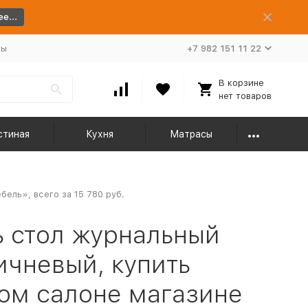
е...
ты
+7 982 151 11 22
В корзине
нет товаров
стиная
Кухня
Матрасы
ель», всего за 15 780 руб.
 стол журнальный
ичневый, купить
ом салоне магазине