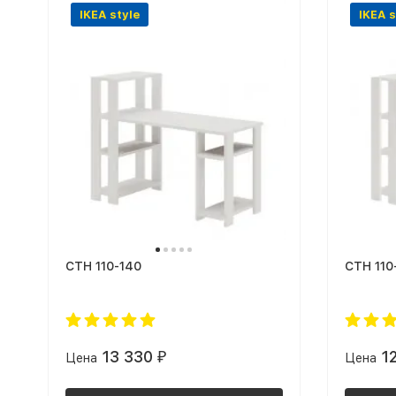
IKEA style
IKEA s
СТН 110-140
СТН 110
13 330
1
Цена
₽
Цена