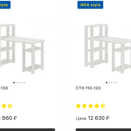
tyle
IKEA style
-130
СТН 110-120
2 860
12 630
₽
Цена
₽