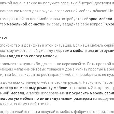
низкой цене, а также вы получите гарантию быстрой доставки и
рекрасное место для покупки современной мебели дёшево! Не 
том приятной по цене мебели вам потребуется
сборка мебели
ство
мебельной оснастки
вы сразу зададите себе вопрос: "
Ско
ито
?
окойство и дрейфить в этой ситуации. Вся наша мебель серий
 поэтому вместе с ней уже идут
чертежи мебели
или
инструкци
обным
видео про сборку мебели
.
 поломаете какую-либо деталь - не переживайте. Есть простой
жайшем магазине бытовых товаров у дома купить простые мебел
и, тем более, курсы по реставрации мебели приобретать не нуж
ли дома всю купленную мебель своими руками. Несколько часов
мастер по мелкому ремонту мебели
, так сказать 2-в-одном 
янной мебели
, а также изготовление
и покрасить мебель свои
недорогую мебель по индивидуальным размерам
из подручны
иятие и на дому несбыточна.
лог, сравнивайте цены и покупайте мебель фабричного производ