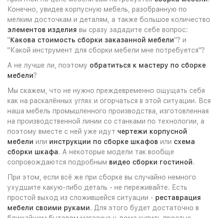
Конечно, увидев корпусную мебель, разобранную по
мелким досточкам и деталям, а также большое количество
элементов изделия
вы сразу зададите себе вопрос:
"
Какова стоимость сборки заказанной мебели
"? и
"Какой инструмент для сборки мебели мне потребуется"?
А не лучше ли, поэтому
обратиться к мастеру по сборке
мебели
?
Мы скажем, что не нужно преждевременно ощущать себя
как на раскалённых углях и огорчаться в этой ситуации. Вся
наша мебель промышленного производства, изготовленная
на производственной линии со станками по технологии, а
поэтому вместе с ней уже идут
чертежи корпусной
мебели
или
инструкции по сборке шкафов
или
схема
сборки шкафа
. А некоторые модели так вообще
сопровождаются подробным
видео сборки гостиной
.
При этом, если всё же при сборке вы случайно немного
ухудшите какую-либо деталь - не переживайте. Есть
простой выход из сложившейся ситуации -
реставрация
мебели своими руками
. Для этого будет достаточно в
ближайшем бытовом магазине у дома купить простые