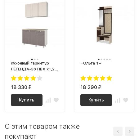
Кухонный гарнитур
«Ольга 1»
ЛЕГЕНДА-38 ПВХ х1,2м
ПВХ Песочное дерево/
ПВХ Крымское дерево/
корпус Белый Снег
18 330
18 290
₽
₽
(8685 SM)
Купить
Купить
C этим товаром также
покупают