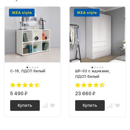
IKEA style
IKEA style
С-18, ЛДСП белый
ШР-03 с ящиками,
ЛДСП белый
5 490
23 660
₽
₽
Купить
Купить