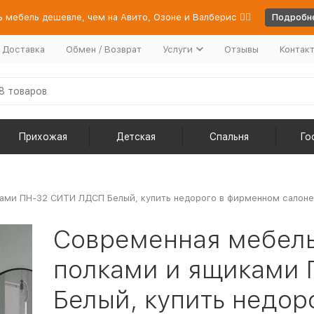
 мебель дешевле, чем на Авито, Озоне и Валберис 👉🏻
Подробне
/ Доставка
Обмен / Возврат
Услуги
Отзывы
Контак
Прихожая
Детская
Спальня
Го
ами ПН-32 СИТИ ЛДСП Белый, купить недорого в фирменном салоне 
Современная мебель
полками и ящиками
Белый, купить недо