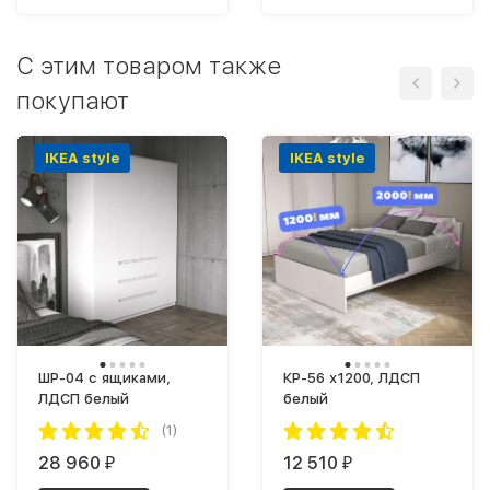
C этим товаром также
покупают
IKEA style
IKEA style
ШР-04 с ящиками,
КР-56 х1200, ЛДСП
ЛДСП белый
белый
(1)
28 960
12 510
₽
₽