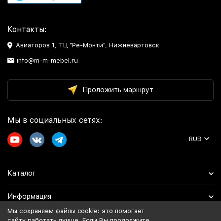
Контакты:
Авиаторов 1, ТЦ "Ре-Монти", Нижневартовск
info@m-m-mebel.ru
Проложить маршрут
Мы в социальных сетях:
RUB
Каталог
Информация
Мы сохраняем файлы cookie: это помогает
Помощь
сайту работать лучше. Если Вы продолжите