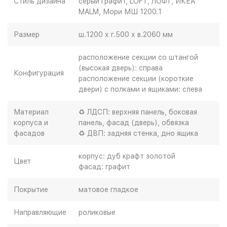
Стиль дизайна
серый графит, LOFT, ЛОФТ, ИКЕА
MALM, Мори МШ 1200.1
Размер
ш.1200 х г.500 х в.2060 мм
расположение секции со штангой
(высокая дверь): справа
Конфигурация
расположение секции (короткие
двери) с полками и ящиками: слева
Материал
♻ ЛДСП: верхняя панель, боковая
корпуса и
панель, фасад (дверь), обвязка
фасадов
♻ ДВП: задняя стенка, дно ящика
корпус: дуб крафт золотой
Цвет
фасад: графит
Покрытие
матовое гладкое
Направляющие
роликовые