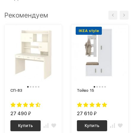
Рекомендуем
IKEA style
СП-83
Тойво 15
27 490
27 610
₽
₽
Купить
Купить