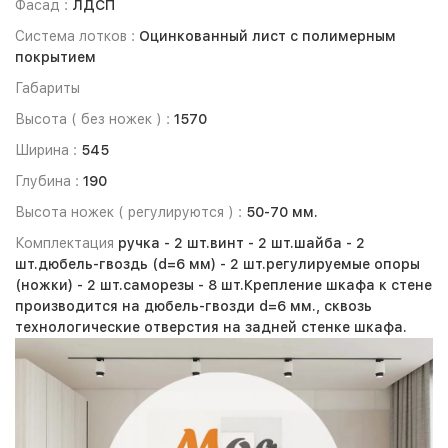
Фасад :
ЛДСП
Система лотков :
Оцинкованный лист с полимерным
покрытием
Габариты
Высота ( без ножек ) :
1570
Ширина :
545
Глубина :
190
Высота ножек ( регулируются ) :
50-70 мм.
Комплектация
ручка -
2 шт.
винт -
2 шт.
шайба -
2
шт.
дюбель-гвоздь (d=6 мм) -
2 шт.
регулируемые опоры
(ножки) -
2 шт.
саморезы -
8 шт.
Крепление шкафа к стене
производится на дюбель-гвозди d=6 мм., сквозь
технологические отверстия на задней стенке шкафа.