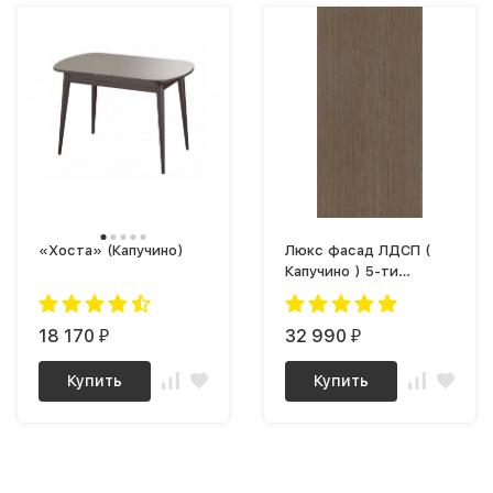
«Хоста» (Капучино)
Люкс фасад ЛДСП (
Капучино ) 5-ти
секционный Плюс
18 170
32 990
₽
₽
Купить
Купить