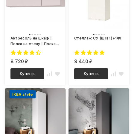
Антресоль на шкаф |
Стеллаж СУ (ш1в1)+1ФГ
Полка на стену | Полка
настенная | Полка
навесная на стену niko
23.1 (кашемир)
8 720
9 440
₽
₽
Купить
Купить
IKEA style