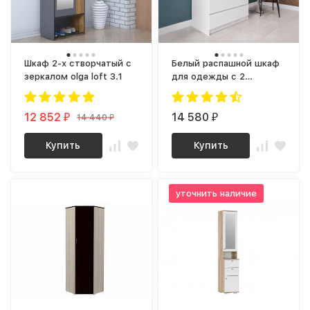
Шкаф 2-х створчатый с
Белый распашной шкаф
зеркалом olga loft 3.1
для одежды с 2
ящиками как IKEA
SMASTAD / PLATSA МШ
12 852
900.1 (МП/3) МС мори
14 580
14 440
₽
₽
₽
Купить
Купить
уточнить наличие