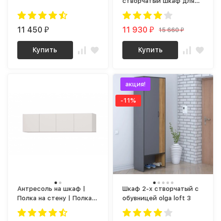
створчатый шкаф для
одежды со штангой МШ
800.1 (МП/3) МС мори
11 450
11 930
15 660
₽
₽
₽
Купить
Купить
акция!
-11%
Антресоль на шкаф |
Шкаф 2-х створчатый с
Полка на стену | Полка
обувницей olga loft 3
настенная | Полка
навесная на стену niko