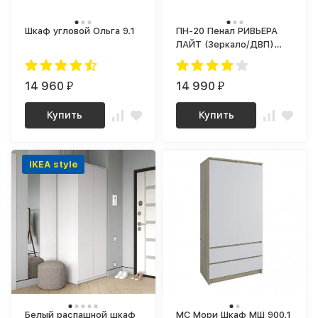
Шкаф угловой Ольга 9.1
ПН-20 Пенал РИВЬЕРА
ЛАЙТ (Зеркало/ДВП)
ПВХ Белый/ корпус Дуб
Сонома
14 960
14 990
₽
₽
Купить
Купить
IKEA style
Белый распашной шкаф
МС Мори Шкаф МШ 900.1