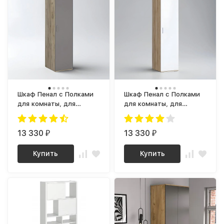
Шкаф Пенал с Полками
Шкаф Пенал с Полками
для комнаты, для
для комнаты, для
Одежды 1 дверный
Одежды 1 створчатый
ПН-25 ЛАЙТ ЛДСП
ПН-25 ЛАЙТ ЛДСП
графит / дуб крафт
13 330
белый / сонома
13 330
₽
₽
серый
Купить
Купить