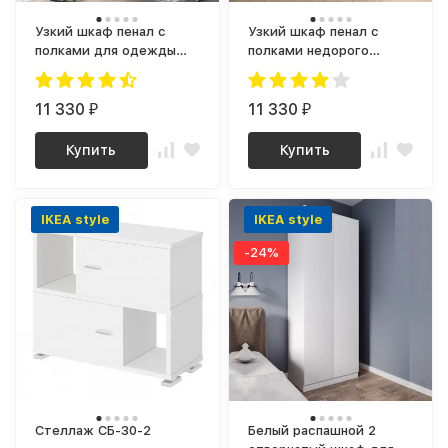
Узкий шкаф пенал с
Узкий шкаф пенал с
полками для одежды
полками недорого
ШР-01 СИТИ ЛДСП
ШР-01 СИТИ ЛДСП
серый графит / дуб
Белый
крафт золотой
11 330
11 330
₽
₽
Купить
Купить
IKEA style
IKEA style
-24%
Стеллаж СБ-30-2
Белый распашной 2