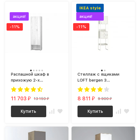
хит!
IKEA style
акция!
акция!
-11%
-11%
Распашной шкаф в
Стеллаж с ящиками
прихожую 2-х
LOFT bergen 3
створчатый olga milk 3
(винтерберг)
(винтерберг)
11 703
8 811
13 150
9 900
₽
₽
₽
₽
Купить
Купить