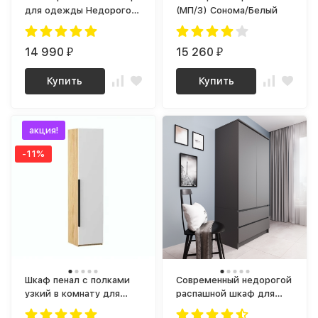
для одежды Недорогой
(МП/3) Сонома/Белый
ШР-2/1 СИТИ ЛДСП
14 990
15 260
₽
₽
Купить
Купить
акция!
-11%
Шкаф пенал с полками
Современный недорогой
узкий в комнату для
распашной шкаф для
одежды с ящиками
одежды с полками и 2