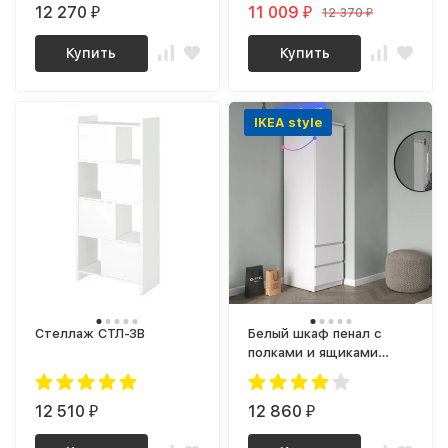
24.1 (кашемир)
12 270
11 009
12 370
₽
₽
₽
Купить
Купить
IKEA style
Стеллаж СТЛ-ЗВ
Белый шкаф пенал с
полками и ящиками
ПН-32 СИТИ ЛДСП
Белый
12 510
12 860
₽
₽