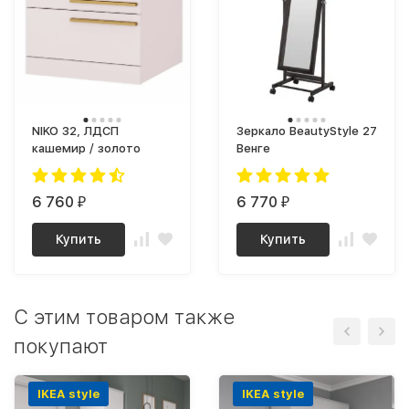
NIKO 32, ЛДСП
Зеркало BeautyStyle 27
кашемир / золото
Венге
6 760
6 770
₽
₽
Купить
Купить
C этим товаром также
покупают
IKEA style
IKEA style