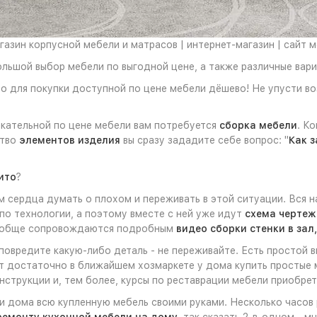
азин корпусной мебели и матрасов | интернет-магазин | сайт 
ольшой выбор мебели по выгодной цене, а также различные вари
то для покупки доступной по цене мебели дёшево! Не упусти 
екательной по цене мебели вам потребуется
сборка мебели
. К
ство
элементов изделия
вы сразу зададите себе вопрос: "
Как з
ито
?
 сердца думать о плохом и переживать в этой ситуации. Вся 
по технологии, а поэтому вместе с ней уже идут
схема чертеж
вообще сопровождаются подробным
видео сборки стенки в зал
 повредите какую-либо деталь - не переживайте. Есть простой 
ет достаточно в ближайшем хозмаркете у дома купить простые 
струкции и, тем более, курсы по реставрации мебели приобрет
ли дома всю купленную мебель своими руками. Несколько часов