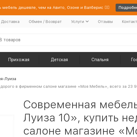
 мебель дешевле, чем на Авито, Озоне и Валберис 👉🏻
Подробне
/ Доставка
Обмен / Возврат
Услуги
Отзывы
Контак
Прихожая
Детская
Спальня
Го
ия-Луиза
дорого в фирменном салоне магазине «Моя Мебель», всего за 23 9
Современная мебел
Луиза 10», купить н
салоне магазине «Мо