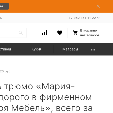
е...
ты
+7 982 151 11 22
В корзине
нет товаров
стиная
Кухня
Матрасы
20 руб.
ь трюмо «Мария-
едорого в фирменном
я Мебель», всего за