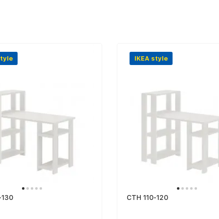
tyle
IKEA style
-130
СТН 110-120