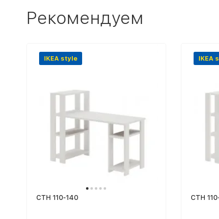
Рекомендуем
IKEA style
IKEA s
СТН 110-140
СТН 110