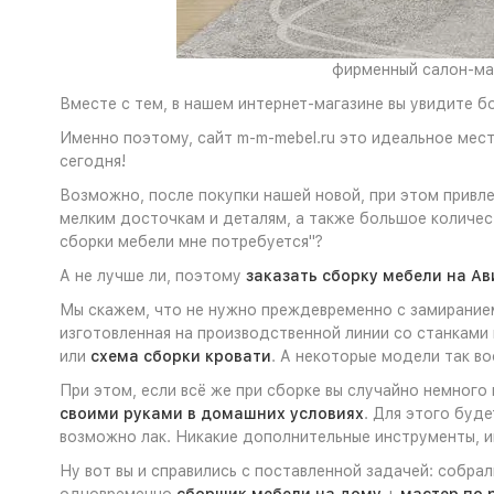
фирменный салон-маг
Вместе с тем, в нашем интернет-магазине вы увидите б
Именно поэтому, сайт m-m-mebel.ru это идеальное мес
сегодня!
Возможно, после покупки нашей новой, при этом привл
мелким досточкам и деталям, а также большое количе
сборки мебели мне потребуется"?
А не лучше ли, поэтому
заказать сборку мебели на Ав
Мы скажем, что не нужно преждевременно с замиранием
изготовленная на производственной линии со станками 
или
схема сборки кровати
. А некоторые модели так 
При этом, если всё же при сборке вы случайно немного
своими руками в домашних условиях
. Для этого буд
возможно лак. Никакие дополнительные инструменты, ин
Ну вот вы и справились с поставленной задачей: собра