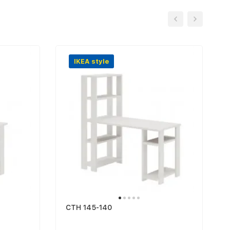
IKEA style
СТН 145-140