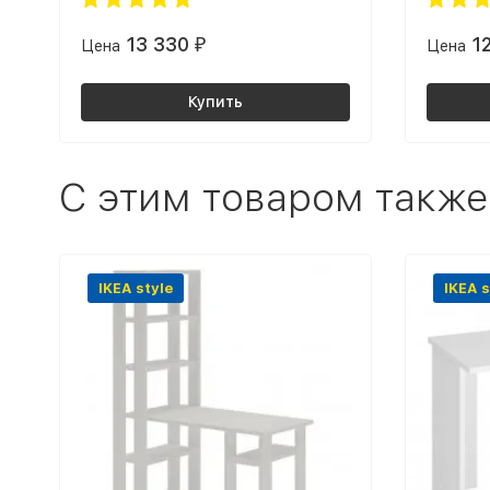
13 330
1
Цена
₽
Цена
Купить
C этим товаром также
IKEA style
IKEA s