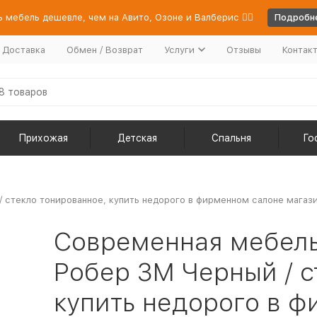
 мебель дешевле, чем на Авито, Озоне и Валберис 👉🏻
Подробне
/ Доставка
Обмен / Возврат
Услуги
Отзывы
Контак
Прихожая
Детская
Спальня
Го
стекло тонированное, купить недорого в фирменном салоне магазин
Современная мебель
Робер 3М Черный / с
купить недорого в 