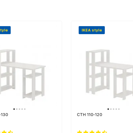
tyle
IKEA style
-130
СТН 110-120