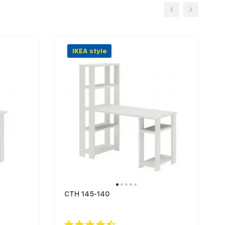
IKEA style
СТН 145-140