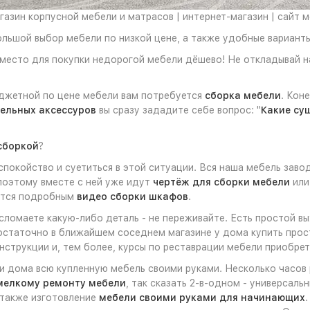
азин корпусной мебели и матрасов | интернет-магазин | сайт 
ольшой выбор мебели по низкой цене, а также удобные варианты
 место для покупки недорогой мебели дёшево! Не откладывай 
юджетной по цене мебели вам потребуется
сборка мебели
. Кон
ельных аксессуров
вы сразу зададите себе вопрос: "
Какие су
сборкой
?
окойство и суетиться в этой ситуации. Вся наша мебель завод
 поэтому вместе с ней уже идут
чертёж для сборки мебели
ил
ются подробным
видео сборки шкафов
.
 сломаете какую-либо деталь - не переживайте. Есть простой в
достаточно в ближайшем соседнем магазине у дома купить прос
струкции и, тем более, курсы по реставрации мебели приобрет
ли дома всю купленную мебель своими руками. Несколько часов
мелкому ремонту мебели
, так сказать 2-в-одном - универсал
а также изготовление
мебели своими руками для начинающих
.