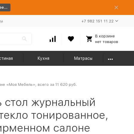
е...
ты
+7 982 151 11 22
В корзине
нет товаров
стиная
Кухня
Матрасы
е «Моя Мебель», всего за 11 620 руб.
 стол журнальный
текло тонированное,
фирменном салоне