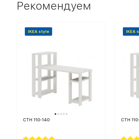
Рекомендуем
IKEA style
IKEA s
СТН 110-140
СТН 110