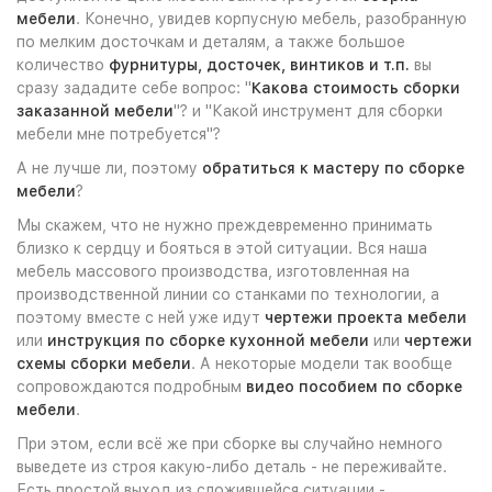
мебели
. Конечно, увидев корпусную мебель, разобранную
по мелким досточкам и деталям, а также большое
количество
фурнитуры, досточек, винтиков и т.п.
вы
сразу зададите себе вопрос: "
Какова стоимость сборки
заказанной мебели
"? и "Какой инструмент для сборки
мебели мне потребуется"?
А не лучше ли, поэтому
обратиться к мастеру по сборке
мебели
?
Мы скажем, что не нужно преждевременно принимать
близко к сердцу и бояться в этой ситуации. Вся наша
мебель массового производства, изготовленная на
производственной линии со станками по технологии, а
поэтому вместе с ней уже идут
чертежи проекта мебели
или
инструкция по сборке кухонной мебели
или
чертежи
схемы сборки мебели
. А некоторые модели так вообще
сопровождаются подробным
видео пособием по сборке
мебели
.
При этом, если всё же при сборке вы случайно немного
выведете из строя какую-либо деталь - не переживайте.
Есть простой выход из сложившейся ситуации -