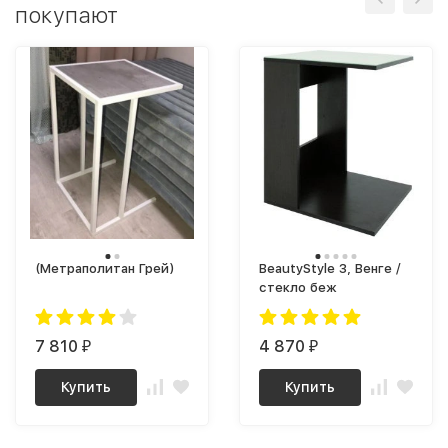
покупают
(Метраполитан Грей)
BeautyStyle 3, Венге /
стекло беж
7 810
4 870
₽
₽
Купить
Купить