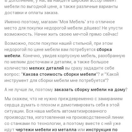
В дополнение, у нас вы найдете широкий ассортимент
мебели по выгодной цене, а также различные варианты
доставки и оплаты заказа.
Именно поэтому, магазин 'Моя Мебель' это отличное
место для покупки недорогой мебели дёшево! Не упусти
возможность. Начни жить своею мечтой прямо сейчас!
Возможно, после покупки нашей стильной, при этом
недорогой по цене мебели вам потребуется
сборка
мебели
. Конечно, увидев корпусную мебель, разобранную
по мелким досточкам и деталям, а также большое
количество
мелких деталей
вы сразу зададите себе
вопрос: "
Какова стоимость сборки мебели
"? и "Какой
инструмент для сборки мебели мне потребуется"?
А не лучше ли, поэтому
заказать сборку мебели на дому
?
Мы скажем, что не нужно преждевременно с замиранием
сердца думать о плохом и демотивировать себя в этой
ситуации. Вся наша мебель автоматизированного
производства, изготовленная на производственной линии
со станками по технологии, а поэтому вместе с ней уже
идут
чертежи мебели из металла
или
инструкция по