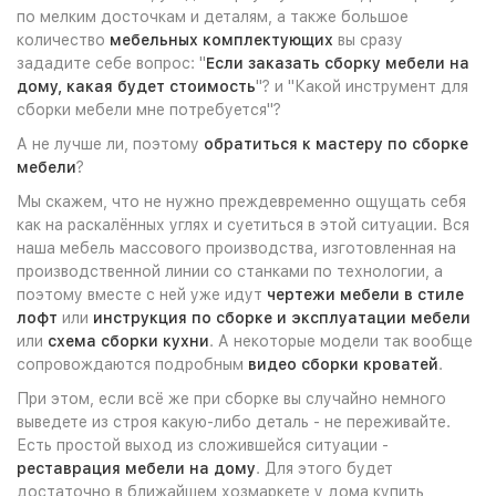
по мелким досточкам и деталям, а также большое
количество
мебельных комплектующих
вы сразу
зададите себе вопрос: "
Если заказать сборку мебели на
дому, какая будет стоимость
"? и "Какой инструмент для
сборки мебели мне потребуется"?
А не лучше ли, поэтому
обратиться к мастеру по сборке
мебели
?
Мы скажем, что не нужно преждевременно ощущать себя
как на раскалённых углях и суетиться в этой ситуации. Вся
наша мебель массового производства, изготовленная на
производственной линии со станками по технологии, а
поэтому вместе с ней уже идут
чертежи мебели в стиле
лофт
или
инструкция по сборке и эксплуатации мебели
или
схема сборки кухни
. А некоторые модели так вообще
сопровождаются подробным
видео сборки кроватей
.
При этом, если всё же при сборке вы случайно немного
выведете из строя какую-либо деталь - не переживайте.
Есть простой выход из сложившейся ситуации -
реставрация мебели на дому
. Для этого будет
достаточно в ближайшем хозмаркете у дома купить