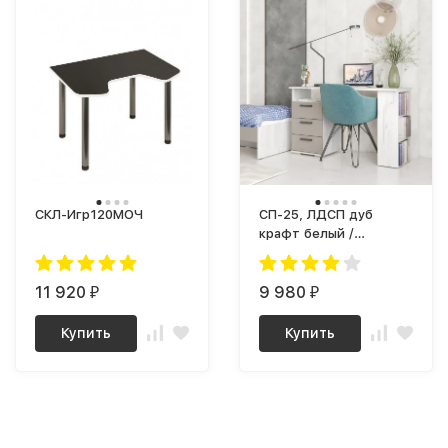
СКЛ-Игр120МОЧ
СП-25, ЛДСП дуб
крафт белый /
глиняный серый
11 920
9 980
₽
₽
Купить
Купить