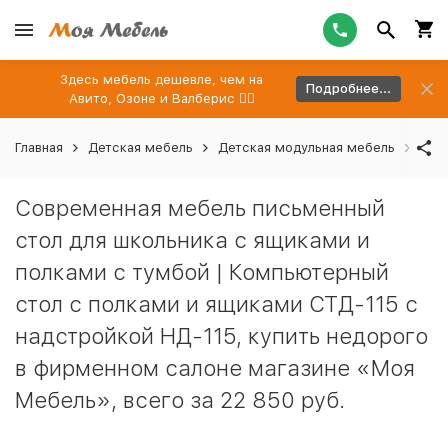
Здесь мебель дешевле, чем на
Подробнее...
Авито, Озоне и Валберис 👉🏻
Главная
Детская мебель
Детская модульная мебель
Меб
Современная мебель письменный
стол для школьника с ящиками и
полками с тумбой | Компьютерный
стол с полками и ящиками СТД-115 с
надстройкой НД-115, купить недорого
в фирменном салоне магазине «Моя
Мебель», всего за 22 850 руб.