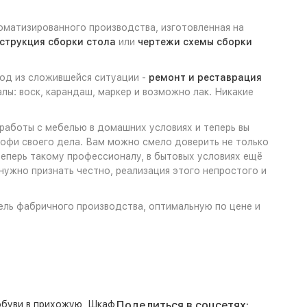
оматизированного производства, изготовленная на
струкция сборки стола
или
чертежи схемы сборки
ход из сложившейся ситуации -
ремонт и реставрация
ы: воск, карандаш, маркер и возможно лак. Никакие
 работы с мебелью в домашних условиях и теперь вы
профи своего дела. Вам можно смело доверить не только
теперь такому профессионалу, в бытовых условиях ещё
нужно признать честно, реализация этого непростого и
бель фабричного производства, оптимальную по цене и
буви в прихожую
,
Шкаф
Поделиться в соцсетях: