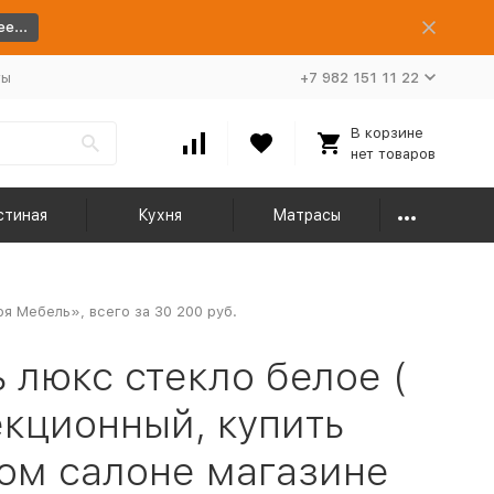
е...
ты
+7 982 151 11 22
В корзине
нет товаров
стиная
Кухня
Матрасы
я Мебель», всего за 30 200 руб.
люкс стекло белое (
екционный, купить
ом салоне магазине