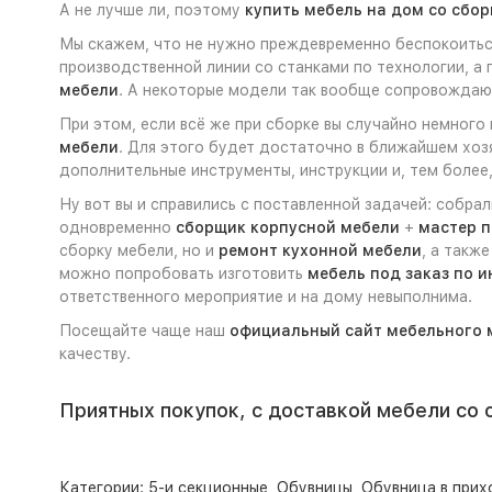
А не лучше ли, поэтому
купить мебель на дом со сбор
Мы скажем, что не нужно преждевременно беспокоиться
производственной линии со станками по технологии, а
мебели
. А некоторые модели так вообще сопровожда
При этом, если всё же при сборке вы случайно немного
мебели
. Для этого будет достаточно в ближайшем хоз
дополнительные инструменты, инструкции и, тем более,
Ну вот вы и справились с поставленной задачей: собра
одновременно
сборщик корпусной мебели
+
мастер п
сборку мебели, но и
ремонт кухонной мебели
, а такж
можно попробовать изготовить
мебель под заказ по 
ответственного мероприятие и на дому невыполнима.
Посещайте чаще наш
официальный сайт мебельного 
качеству.
Приятных покупок, с доставкой мебели со 
Категории:
5-и секционные
,
Обувницы
,
Обувница в при