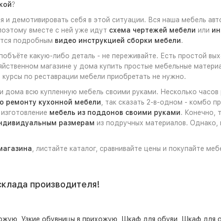
кой
?
 и демотивировать себя в этой ситуации. Вся наша мебель авт
 поэтому вместе с ней уже идут
схема чертежей мебели
или
ин
ются подробным
видео инструкцией сборки мебели
.
 побъёте какую-либо деталь - не переживайте. Есть простой вы
яйственном магазине у дома купить простые мебельные материал
 курсы по реставрации мебели приобретать не нужно.
ли дома всю купленную мебель своими руками. Несколько часов
о ремонту кухонной мебели
, так сказать 2-в-одном - комбо 
е изготовление
мебель из поддонов своими руками
. Конечно, 
индивидуальным размерам
из подручных материалов. Однако, 
магазина
, листайте каталог, сравнивайте цены и покупайте ме
склада производителя!
хожую
,
Узкие обувницы в прихожую
,
Шкаф для обуви
,
Шкаф для о