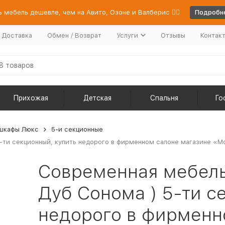
 мебель дешевле, чем на Авито, Озоне и Валберис 👉🏻
Подробне
/ Доставка
Обмен / Возврат
Услуги
Отзывы
Контак
Прихожая
Детская
Спальня
Го
шкафы Люкс
5-и секционные
-ти секционный, купить недорого в фирменном салоне магазине «Мо
Современная мебель 
Дуб Сонома ) 5-ти с
недорого в фирменн